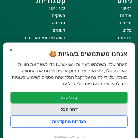
ניווט
קטגוריות
ראשי
כלי גינון
אודות
השקיה
סניפים
הדברה
בלוג
דשנים
מבצעים
דשא סינטטי ואביזרים
צרו קשר
ביגוד והנעלה
×
תקנון אתר
לבית לחצר ולגינה
אנחנו משתמשים בעוגיות 🍪
הצהרת נגישות
טרקטורוני כיסוח
האתר שלנו משתמש בעוגיות (Cookies) כדי לשפר את חוויית
מדיניות פרטיות
הגלישה שלך, להתאים את התוכן אישית ולנתח את התנועה
באתר. על ידי לחיצה על "קבל הכל" אתה מסכים לשימוש בעוגיות.
שעות פעילות
ניתן לנהל את ההעדפות שלך בכל עת.
ראשון - 08:00-17:00
שני - 08:00-17:00
קבל הכל
שלישי - 08:00-17:00
דחה הכל
רביעי - 08:00-17:00
חמישי - 08:00-17:00
הגדרות מתקדמות
שישי - 08:00-12:30
נבנה ע״י
YMDigital