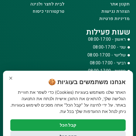
תקנון אתר
לבית לחצר ולגינה
הצהרת נגישות
טרקטורוני כיסוח
מדיניות פרטיות
שעות פעילות
ראשון - 08:00-17:00
שני - 08:00-17:00
שלישי - 08:00-17:00
רביעי - 08:00-17:00
חמישי - 08:00-17:00
×
שישי - 08:00-12:30
אנחנו משתמשים בעוגיות 🍪
צרו קשר
האתר שלנו משתמש בעוגיות (Cookies) כדי לשפר את חוויית
073-779-6243
הגלישה שלך, להתאים את התוכן אישית ולנתח את התנועה
באתר. על ידי לחיצה על "קבל הכל" אתה מסכים לשימוש בעוגיות.
וואטסאפ
ניתן לנהל את ההעדפות שלך בכל עת.
amirbair@amir-agricul.co.il
אזורי חלוקה:
כל הארץ
קבל הכל
פייסבוק