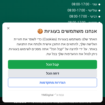
שני - 08:00-17:00
שלישי - 08:00-17:00
רביעי - 08:00-17:00
חמישי - 08:00-17:00
×
שישי - 08:00-12:30
אנחנו משתמשים בעוגיות 🍪
צרו קשר
האתר שלנו משתמש בעוגיות (Cookies) כדי לשפר את חוויית
073-779-6243
הגלישה שלך, להתאים את התוכן אישית ולנתח את התנועה
באתר. על ידי לחיצה על "קבל הכל" אתה מסכים לשימוש בעוגיות.
וואטסאפ
ניתן לנהל את ההעדפות שלך בכל עת.
amirbair@amir-agricul.co.il
אזורי חלוקה:
כל הארץ
קבל הכל
פייסבוק
אינסטגרם
דחה הכל
משלוחים:
עלות משלוח עד הבית 29.90 ₪, משלוח חינם בקניה מעל
הגדרות מתקדמות
299 ₪ ועד למשקל 20 ק"ג
נבנה ע״י
YMDigital
© כל הזכויות שמורות 2026
אתר מאובטח
פותח על ידי
GENESIS