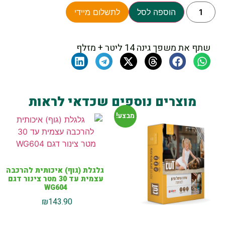
הוספה לסל
לתשלום מיידי
שתף את משפך גינה 14 ליטר + מזלף
מוצרים נוספים שכדאי לראות
מבצע!
גלגלת (גוף) איכותית להרכבה
עצמית עד 30 מטר צינור דגם
WG604
₪
143.90