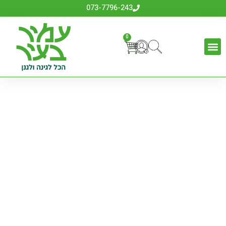
073-7796-243
0