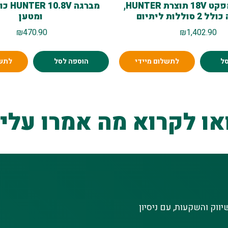
מברגת אימפקט 18V תוצרת HUNTER,
מברגה V
וללות ליתיום
ומטען
₪
470.90
₪
1,402.90
ל
לתשלום מיידי
הוספה לסל
לתשל
או לקרוא מה אמרו עלינ
ווק והשקעות, עם ניסיון