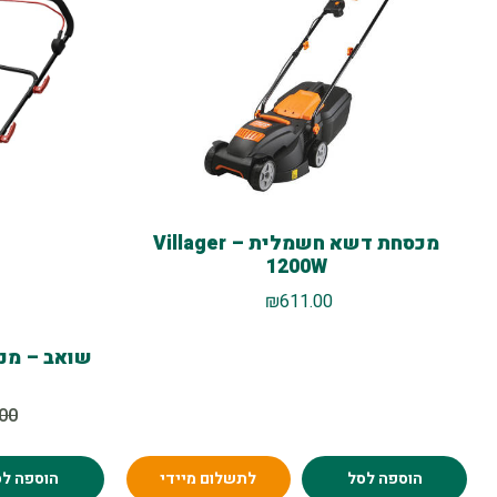
מכסחת דשא חשמלית – Villager
1200W
₪
611.00
שואב – מנ
.00
הוספה לסל
לתשלום מיידי
הוספה לס