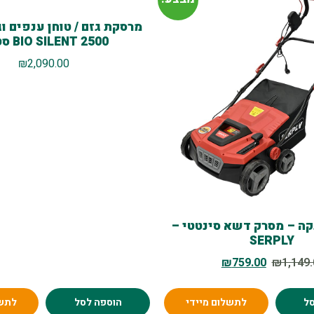
מרסקת גזם / טוחן ענפים וג
BIO SILENT 2500 סטיגה
₪
2,090.00
קה – מסרק דשא סינטטי –
SERPLY
₪
759.00
₪
1,149
ל
לתשלום מיידי
הוספה לסל
לתשל