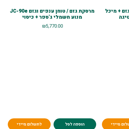
זם + מיכל
מרסקת גזם / טוחן ענפים וגזם JC-90e
מנוע חשמלי ג'ספר + כיסוי
₪
5,770.00
ום מיידי
הוספה לסל
לתשלום מיידי