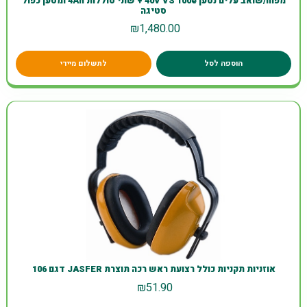
מפוח/שואב עלים נטען 40V VS 100e + שתי סוללות 4Ah ומטען כפול
סטיגה
₪
1,480.00
הוספה לסל
לתשלום מיידי
אוזניות תקניות כולל רצועת ראש רכה תוצרת JASFER דגם 106
₪
51.90