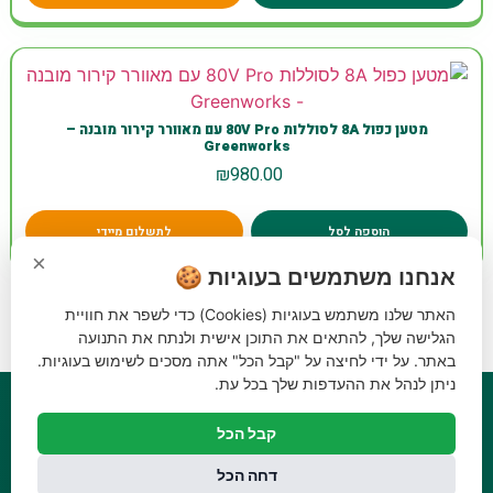
מטען כפול 8A לסוללות 80V Pro עם מאוורר קירור מובנה –
Greenworks
₪
980.00
הוספה לסל
לתשלום מיידי
×
אנחנו משתמשים בעוגיות 🍪
האתר שלנו משתמש בעוגיות (Cookies) כדי לשפר את חוויית
←
25
24
23
…
4
3
2
1
הגלישה שלך, להתאים את התוכן אישית ולנתח את התנועה
באתר. על ידי לחיצה על "קבל הכל" אתה מסכים לשימוש בעוגיות.
ניתן לנהל את ההעדפות שלך בכל עת.
קבל הכל
דחה הכל