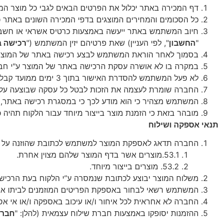
דף
המכירה
באתר
יכלול
את
הפרטים
הבאים
לגבי
כל
מוצר
המ
כל
הסכומים
והמחירים
המוצגים
בדפי
המכירה
השונים
באתר
כ
חיוב
המשתמש
באתר
ייעשה
באמצעות
כרטיס
אשראי
או
חשבו
"
החשבון
",
לפי
העניין
)
שאת
פרטיהם
יזין
המשתמש
("
רכישה
ב
בסמוך
לאחר
הוראת
המשתמש
לבצע
רכישה
באתר
של
המוצר
במקרה
בו
לא
אושרה
עסקת
הרכישה
באתר
של
המוצר
ע
"
י
חב
לא
פעל
המשתמש
להסדרת
האישור
בתוך
3
ימים
ממועד
קבל
החברה
שומרת
לעצמה
את
הזכות
לבטל
כל
עסקה
שבוצעה
על
המשתמש
מצהיר
כי
הוא
מודע
לכך
כי
במסגרת
רכישה
באתר
,
מובהר
בזאת
כי
הזמנת
מוצר
בייצור
מיוחד
עבור
הלקוח
תהיה
כ
תנאי
אספקה
ושילוח
החברה
תדאג
לאספקת
המוצר
למשתמש
לכתובת
שהוזנה
על
53.1.
מוצרים
אשר
בדף
המוצר
שלהם
מצוין
אחרת
.
53.2.
מוצרים
בייצור
מיוחד
.
משלוח
המוצר
יבוצע
לכתובת
שנמסרה
ע
”
י
הלקוח
בעת
הרכיש
המשתמש
רשאי
לבחור
באספקת
הפריטים
המוזמנים
לביתו
או
החברה
לא
אחראית
לכל
איחור
ו
/
או
עיכוב
באספקה
ו
/
או
אי
אס
ההזמנות
יסופקו
באמצעות
חברת
שילוח
עצמאית
(
להלן
: "
חבר