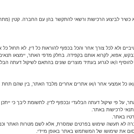
כשיר
לביצוע
הרכישות
ורשאי
להתקשר
בהן
עם
החברה
.
קטין
(
מתח
ביים
ולא
לכל
צורך
אחר
והכל
בכפוף
להוראות
כל
דין
.
לא
תחול
כל
א
בקש
,
אפוא
,
לקרוא
אותם
בקפידה
.
בחלק
מדפי
האתר
,
יימצאו
תנאים
להוסיף
ו
/
או
לגרוע
בעתיד
מוצרים
שונים
בהתאם
לשיקול
דעתה
הבלע
או
כל
אמצעי
אחר
ו
/
או
אתרים
אחרים
מלבד
האתר
,
בין
שהם
תחת
נ
תר
,
על
פי
שיקול
דעתה
הבלעדי
ובכפוף
לדין
.
לתשומת
ליבך
כי
ייתכן
תנאי
לרכישות
באתר
.
טיו
באתר
.
רה
לא
תעשה
שימוש
בפרטים
שמסרת
,
אלא
לשם
מטרות
האתר
וכמ
ום
את
שימושו
של
המשתמש
באתר
באופן
מיידי
.