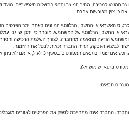
צר
המוצע
למכירה
,
מחיר
המוצר
ותנאי
התשלום
האפשריים
,
מועד
ו
אם
כן
צוין
מפורשות
אחרת
.
רטיס
האשראי
או
החשבון
הרלוונטי
המוזנים
באתר
ויתר
הפרטים
הנ
ראי
או
החשבון
הרלוונטי
של
המשתמש
.
מובהר
כי
ייתכן
שייגבו
עמלו
משתמש
הודעה
מתאימה
מהחברה
.
לצורך
השלמת
הרכישה
והסדר
שור
לביצוע
העסקה
,
תהיה
החברה
זכאית
לבטל
את
ההזמנה
.
רוכש
אינו
עומד
בתנאים
המפורטים
בסעיף
3
לעיל
,
או
אם
לא
ניתן
אי
פורט
בתנאי
שימוש
אלו
.
מוצרים
הבאים
:
חברה
.
החברה
אינה
מתחייבת
לספק
את
הפריטים
לאזורים
מוגבלים