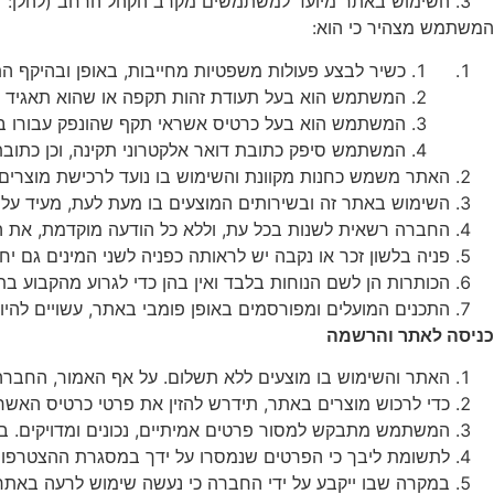
השימוש
באתר
מיועד
למשתמשים
מקרב
הקהל
הרחב
(
להלן
: "
המשתמש מצהיר כי הוא
:
כשיר
לבצע
פעולות
משפטיות
מחייבות
,
באופן
ובהיקף
הת
המשתמש
הוא
בעל
תעודת
זהות
תקפה
או
שהוא
תאגיד
המשתמש
הוא
בעל
כרטיס
אשראי
תקף
שהונפק
עבורו
ב
המשתמש
סיפק
כתובת
דואר
אלקטרוני
תקינה
,
וכן
כתובת
האתר
משמש
כחנות
מקוונת
והשימוש
בו
נועד
לרכישת
מוצרים
השימוש
באתר
זה
ובשירותים
המוצעים
בו
מעת
לעת
,
מעיד
על
החברה
רשאית
לשנות
בכל
עת
,
וללא
כל
הודעה
מוקדמת
,
את
ה
פניה
בלשון
זכר
או
נקבה
יש
לראותה
כפניה
לשני
המינים
גם
יח
הכותרות
הן
לשם
הנוחות
בלבד
ואין
בהן
כדי
לגרוע
מהקבוע
בת
התכנים
המועלים
ומפורסמים
באופן
פומבי
באתר
,
עשויים
להיו
כניסה
לאתר
והרשמה
האתר
והשימוש
בו
מוצעים
ללא
תשלום
.
על
אף
האמור
,
החברה
כדי
לרכוש
מוצרים
באתר
,
תידרש
להזין
את
פרטי
כרטיס
האשרא
המשתמש
מתבקש
למסור
פרטים
אמיתיים
,
נכונים
ומדויקים
.
ב
לתשומת
ליבך
כי
הפרטים
שנמסרו
על
ידך
במסגרת
ההצטרפו
במקרה
שבו
ייקבע
על
ידי
החברה
כי
נעשה
שימוש
לרעה
באתר