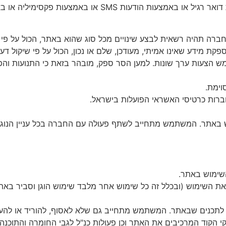
דואר
רגיל
או
באמצעות
הודעות
SMS
או
באמצעות
פקסימיליה
או
בא
ברה
תהיה
רשאית
לבצע
שינויים
מכל
סוג
שהוא
באתר
,
הכול
על
פי
פקת
מידע
שאינו
אמיתי
,
מעודכן
,
שלם
או
נכון
,
הכול
על
פי
שיקול
דע
ש
הצעות
ערך
שונות
.
למען
הסר
ספק
,
מובהר
בזאת
כי
התנועות
והפ
וימת
.
ברות
כרטיסי
האשראי
הפועלות
בישראל
.
באתר
.
המשתמש
מתחייב
לשתף
פעולה
עם
החברה
בכל
עניין
הנוג
שימוש
באתר
.
את
השימוש
(
ובכלל
זה
כל
שימוש
אחר
מלבד
שימוש
הוגן
וסביר
באת
לתכנים
שבאתר
.
המשתמש
מתחייב
גם
שלא
לאסוף
,
להוריד
או
להע
י
הקוד
המרכיבים
את
האתר
וכן
פעולות
כנ
"
ל
לגבי
החומרה
והתוכנה