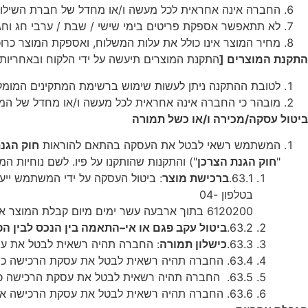
החברה
אינה
אחראית
לכל
מעשה
ו
/
או
מחדל
של
חברת
השילו
לא
תתאפשר
אספקת
פריטים
בימי
שישי
/
שבת
/
ערבי
חג
וחג
מחיר
המוצר
אינו
כולל
את
עלות
המשלוח
,
ואספקת
המוצר
כרו
התקנת
המוצרים
[
התקנת המוצרים תיעשה על ידי הלקוח ובאחריות
לטובת
ההתקנה
ניתן
לעשות
שימוש
ברשימת
המתקינים
המומל
מובהר
כי
החברה
אינה
אחראית
לכל
מעשה
ו
/
או
מחדל
של
המת
ביטול
עסקה
/
מכירה
ו
/
או
כשל
תמורה
המשתמש
רשאי
לבטל
את
העסקה
בהתאם
להוראות
חוק
הגנ
"
חוק
הגנת
הצרכן
")
והתקנות
שהותקנו
על
פיו
.
לשם
נוחיות
המ
63.1.
ברכישת
מוצר
:
ביטול
העסקה
על
ידי
המשתמש
ייע
בטלפון
04-
6120200
בתוך
ארבעה
עשר
ימים
מיום
קבלת
המוצר
או
63.2.
ביטול
עקב
פגם
או
אי
–
התאמה
בין
הנכס
לבין
הפ
63.3.
כישלון
תמורה
:
החברה
תהיה
רשאית
לבטל
את
ע
63.4.
החברה
תהיה
רשאית
לבטל
את
עסקת
הרכישה
כו
63.5.
החברה
תהיה
רשאית
לבטל
את
עסקת
הרכישה
כ
63.6.
החברה
תהיה
רשאית
לבטל
את
עסקת
הרכישה
א