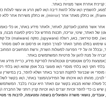
קניינית
אחרת
אשר
מצויות
באתר
.
פגוע
,
להשמיץ
ו
/
או
עלול
להוות
דיבה
ו
/
או
לשון
הרע
או
עשוי
לעלות
כד
או
כחלק
מאתר
אחר
(mirror),
או
כחלק
משירות
אחר
ללא
ק
אחר
אשר
מתוכנן
לאנדקס
,
לאחזר
,
ולאתר
מידע
באתר
,
או
כלי
כאמו
של
האתר
,
שינוי
,
עריכה
,
תכנות
מחדש
וכל
ניסיון
לפענח
מבנה
,
צפ
סוס
טרויאני
,
באג
,
רוגלה
(spyware),
נוזקה
(malware)
וכל
קוד
ו
שימוש
בפלט
מתוך
האתר
לצורך
הפצה
או
פרסום
או
לשם
מסחר
ב
,
ובכלל
זה
על
ידי
הפרעה
לפעולות
השרת
,
ורשת
המחשבים
המחובר
ברה
על
מנת
להגן
על
פרטיות
המשתמשים
באתר
.
אמצעות
כלים
אוטומטיים
וטכנולוגיות
לסריקת
מידע
,
כריית
מידע
ואח
בלתי
חוקי
ו
/
או
בלתי
מוסרי
ו
/
או
פוגעני
בכל
אופן
שהוא
ו
/
או
בלתי
רלו
מוסרי
או
שבניגוד
לתקנת
הציבור
באתר
ושלא
להפר
,
בין
במישרין
וב
לטיבו
,
מהותו
ו
/
או
איכותו
של
המידע
/
המוצר
באתר
,
ו
/
או
בקשר
לשלמ
כל
פעולה
שהוא
מבצע
בקשר
עם
האתר
היא
עבורו
בלבד
.
המשתמש
שיש
בו
כדי
להפר
זכויות
יוצרים
ו
/
או
זכויות
קניין
רוחני
של
החברה
ו
/
עובדים
,
נושאי
משרה
והפועלים
בשמה
ומטעמה
,
לרבות
מי
מטע