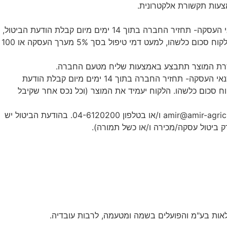
צעות תקשורת אלקטרונית.
בביטול עסקה שלא עקב: (1) פגם או אי התאמה במוצר; או (2) אי אספקה במועד שנקבע בעסקה; או (3) כל הפרה אחרת של תנאי העסקה- תחזיר החברה בתוך 14 ימים מיום קבלת הודעת הביטול,
את אותו חלק ממחיר העסקה ששולם, אם שולם, תבטל את החיוב בשל העסקה, תמסור עותק מהודעת ביטול החיוב ולא תגבה מהלקוח סכום כלשהו, למעט דמי טיפול בסך 5% מערך העסקה או 100
חזרת המוצר תתבצע באמצעות שליח מטעם החברה.
בביטול עסקה עקב פגם או אי התאמה במוצר או עקב אי אספקה של המוצר במועד שנקבע בעסקה או בשל כל הפרה אחרת של תנאי העסקה- תחזיר החברה בתוך 14 ימים מיום קבלת הודעת
 סכום כלשהו. הלקוח יעמיד את המוצר (וכל נכס אחר שקיבל
את הודעת הביטול ניתן למסור בכתב באמצעות פקס ו/או באמצעות דואר אלקטרוני לשירות הלקוחות של החברה בכתובת: amir@amir-agricul.co.il ו/או בטלפון 04-6120200. בהודעת הביטול יש
 ביטול עסקה/מכירה ו/או כשל תמורה).
אות
בע
"
מ
והפועלים
בשמה
ומטעמה
,
לרבות
עובדיה
.