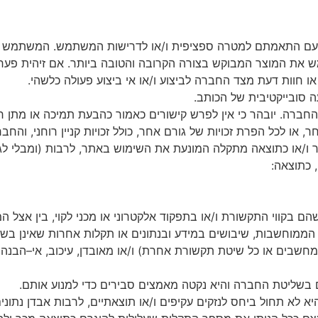
עם
התאמתם
למטרה
ספציפית
ו
/
או
לדרישות
המשתמש
.
המשתמש
ש
את
המוצר
המבוקש
בצורה
הקרובה
והטובה
ביותר
.
אם
זיהית
פער
או
חוות
דעת
מצד
החברה
לביצוע
ו
/
או
אי
ביצוע
פעולה
כלשהי
.
ה
סובייקטיבית
של
הכותב
.
החברה
.
יובהר
כי
אין
לפרש
קישורים
כאמור
כהבעת
תמיכה
או
מתן
ח
ר
,
או
לכל
הפרת
זכויות
של
גורם
אחר
,
כולל
זכויות
קניין
רוחני
,
והחבר
ו
/
או
כתוצאה
מתקלה
המונעת
את
השימוש
באתר
,
לרבות
(
ומבלי
לג
,
כתוצאה
:
הם
בקווי
התקשורת
ו
/
או
בתפקוד
אלקטרוני
או
מכני
לקוי
,
בין
אצל
המ
הממוחשבות
,
שיבושים
במידע
ובנתונים
או
תקלות
אחרות
שאינן
בשל
מחשבים
או
כל
שיטת
תקשורת
אחרת
)
ו
/
או
מאובדן
,
עיכוב
,
אי
–
הבנה
,
בשליטת
החברה
והיא
נקטה
מאמצים
סבירים
כדי
למנוע
אותם
.
יא
לא
תחול
ביחס
לנזקים
עקיפים
ו
/
או
תוצאתיים
,
לרבות
אבדן
נתוני