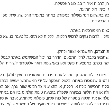
ח
,
לרבות
איחור
בביצוע
האספקה
.
ובימי
חול
המועד
.
כה
בתשלום
דמי
משלוח
כמפורט
באתר
במעמד
הרכישה
,
שיתווספו
ל
ו הבלעדית
.
צים
המפורסמת
באתר
.
קין
,
לרבות
נזקים
לרכוש
הלקוח
,
וללקוח
לא
תהא
כל
טענה
בנושא
כל
ת
הצרכן
,
התשמ
"
א
-1981 (
להלן
:
שתמש
בלבד
,
להלן
התנאים
והדרך
בה
יכול
המשתמש
באתר
לבטל
שה
בכתב
באמצעות
פקס
ו
/
או
באמצעות
דואר
אלקטרוני
לשירות
הלק
מיום
קבלת
המסמך
המכיל
את
הפרטים
האמורים
בסעיף
14
ג
(
ב
)
ל
רטים
שנמסרו
באתר
:
ביטול
העסקה
על
ידי
המשתמש
ייעשה
בכתב
סקת
הרכישה
כולה
או
חלקה
,
או
להציע
מוצר
חלופי
שווה
ערך
,
אם
לא
לה
או
את
חלקה
במקרה
שנפלה
בהצעה
טעות
קולמוס
בין
אם
במחי
ולה
או
את
חלקה
במקרה
של
כוח
עליון
,
פעולות
מלחמה
,
איבה
או
טר
ם
יתברר
לה
כי
זו
לוותה
בפעילות
בלתי
חוקית
של
המשתמש
ו
/
או
צד