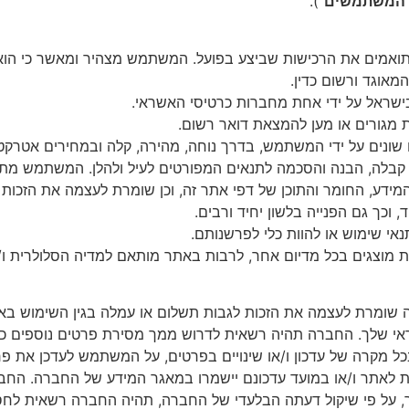
המשתמשים
").
ואמים
את
הרכישות
שביצע
בפועל
.
המשתמש
מצהיר
ומאשר
כי
הוא
המאוגד
ורשום
כדין
.
ישראל
על
ידי
אחת
מחברות
כרטיסי
האשראי
.
מגורים
או
מען
להמצאת
דואר
רשום
.
שונים
על
ידי
המשתמש
,
בדרך
נוחה
,
מהירה
,
קלה
ובמחירים
אטרקטי
קבלה
,
הבנה
והסכמה
לתנאים
המפורטים
לעיל
ולהלן
.
המשתמש
מת
מידע
,
החומר
והתוכן
של
דפי
אתר
זה
,
וכן
שומרת
לעצמה
את
הזכות
ד
,
וכך
גם
הפנייה
בלשון
יחיד
ורבים
.
נאי
שימוש
או
להוות
כלי
לפרשנותם
.
ת
מוצגים
בכל
מדיום
אחר
,
לרבות
באתר
מותאם
למדיה
הסלולרית
ו
/
שומרת
לעצמה
את
הזכות
לגבות
תשלום
או
עמלה
בגין
השימוש
בא
י
שלך
.
החברה
תהיה
רשאית
לדרוש
ממך
מסירת
פרטים
נוספים
כ
כל
מקרה
של
עדכון
ו
/
או
שינויים
בפרטים
,
על
המשתמש
לעדכן
את
פר
ת
לאתר
ו
/
או
במועד
עדכונם
יישמרו
במאגר
המידע
של
החברה
.
החב
,
על
פי
שיקול
דעתה
הבלעדי
של
החברה
,
תהיה
החברה
רשאית
לחס