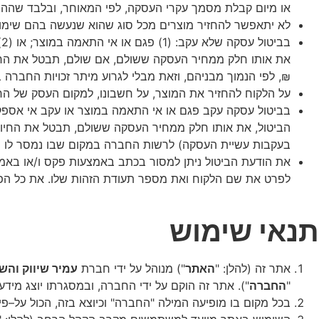
או מיום קבלת מסמך עקרי העסקה, לפי המאוחר, ובלבד שההת
לא יתאפשר להחזיר מוצרים מכל סוג שהוא שנעשה בהם שימוש
₪, לפי הנמוך מבניהם, וזאת מבלי לגרוע מיתר זכויות החברה
על הלקוח להחזיר את המוצר, על חשבונו, למקום העסק של 
הביטול, את אותו חלק ממחיר העסקה ששולם, תבטל את החיוב
בעקבות עשיית העסקה) לרשות החברה במקום שבו נמסר לו וי
לפרט את שם הלקוח ואת מספר תעודת הזהות שלו. את כל הפרט
תנאי
שימוש
אתר
זה
(
להלן
: "
האתר
")
מנוהל
על
ידי
חברת
עמיר
שיווק
והש
"
החברה
").
אתר
זה
הוקם
על
ידי
החברה
,
ובמסגרתו
יוצג
מידע
בכל
מקום
בו
מופיעה
המילה
"
החברה
"
וכיוצא
בזה
,
הכול
על
–
פי