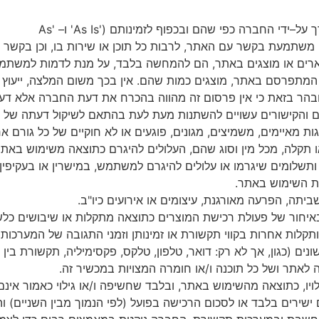
ך
על
–
ידי
החברה
כפי
שהם
ובכפוף
לזמינותם
('As Is'
ו
– 'As
משתמעת
בקשר
עם
האתר
,
לרבות
כל
תוכן
או
שירות
בו
,
וכן
בקשר
רים
או
מוצגים
באתר
,
הם
להמחשה
בלבד
,
על
מנת
לדמות
למשתמ
המתפרסם
באתר
,
מוצגים
כמות
שהם
.
אין
בכך
משום
המלצה
,
ייעוץ
בהר
בזאת
כי
אין
פרסום
זה
מהווה
בהכרח
את
דעת
החברה
אלא
דע
ם
והקישורים
עשויים
להשתנות
מעת
לעת
בהתאם
לשיקול
דעתה
של
ות
מאיימים
,
משמיצים
,
מגונים
,
פוגעים
או
לא
חוקיים
של
כל
גורם
אח
תקלה
,
מכל
מין
וסוג
שהם
,
העלולים
להיגרם
כתוצאה
משימוש
באתר
ותשלומים
שיגרמו
או
עלולים
להיגרם
למשתמש
,
במישרין
או
בעקיפין
ת
השימוש
באתר
.
ביתה
,
הפרעה
מאורגנת
,
עיצומים
או
אירועים
כיו
"
ב
.
איחור
של
פעולת
רכישת
המוצרים
כתוצאה
מתקלות
או
שיבושים
כלש
ותקלות
אחרות
בקווי
תקשורת
או
זמינותן
וזמני
התגובה
של
המערכות
ונים
(
כגון
,
אך
לא
רק
:
דואר
,
טלפון
,
טלקס
,
פקסימיליה
,
תקשורת
בין
לאתר
ושל
כל
תוכנה
ו
/
או
חומרה
המצויות
במכשיר
זה
.
ויו
,
כתוצאה
מהשימוש
באתר
,
ובלבד
שחשיפה
ו
/
או
גילוי
כאמור
אינם
ישירים
בלבד
או
לסכום
הרכישה
בפועל
(
לפי
הנמוך
מבין
השניים
)
וה