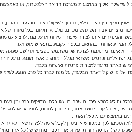
ול
שיישלחו
אליך
באמצעות
מערכת
הדואר
האלקטרוני
,
או
באמצעות
באופן
חלקי
ובין
באופן
מלא
,
בכפוף
לשיקול
דעתה
הבלעדי
.
כמו
כן
,
הח
כור
מוצרים
עבור
משתמש
מסוים
,
כולם
או
חלקם
,
בכל
מקרה
של
אס
מש
,
והמנתחים
אותו
לצורך
שיפור
השירות
או
על
מנת
להציע
למשתמ
ל
המידע
אודותיו
בהתאם
ובכפוף
לקבוע
בתנאי
שימוש
אלו
.
והיא
איננה
מותאמת
לצרכיו
של
משתמש
ספציפי
או
לשם
פעולה
מס
נק
ישראליים
וכרטיסי
אשראי
מכלל
המותגים
אשר
מונפקים
על
ידי
ח
מוש
באתר
מיועד
למטרות
פרטיות
ואישיות
בלבד
.
ת
ועל
פי
שיקול
דעתה
הבלעדי
,
על
מנת
לברר
כל
פרט
הנוגע
לשימוש
בכלל
זה
לא
למלא
פרטים
שקריים
ו
/
או
בלתי
מדויקים
בכל
זמן
בעת
ה
מחשב
,
או
כל
קוד
מחשב
אחר
,
המתוכנן
להרוס
,
להפריע
,
או
להגביל
ים
באמצעותם
מופעל
האתר
.
א
הסכימו
לכך
במפורש
או
ניסיון
לקבל
גישה
ללא
הרשאה
לאתר
או
פעולות
של
הנדסה
חוזרת
,
פירוק
או
הרכבה
מחדש
של
כל
אחד
מחלק