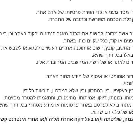
י
מסר
גזעני
או
כדי
הפרת
פרטיותו
של
אדם
אחר
.
בלת
הסכמה
מפורשת
וכתובה
של
החברה
.
ר
אשר
מתוכנן
לחשוף
את
מבנה
מאגר
הנתונים
והקוד
באתר
וכן
ביצו
נים
או
קוד
,
ככל
שקיים
כזה
,
באתר
.
מחשב
,
קובץ
,
יישום
או
תוכנה
אחרים
העשויים
לפגוע
או
לשבש
את
אלו
בכל
דרך
שהיא
.
ים
לאתר
או
של
רשת
המחשבים
המחוברת
אליו
.
זור
אוטומטי
או
איסוף
של
מידע
מתוך
האתר
.
ונטי
.
ין
בעקיפין
,
בין
במתכוון
ובין
שלא
במתכוון
,
הוראות
כל
דין
.
ותו
,
נכונותו
,
דיוקו
,
אמיתותו
,
מהימנותו
,
והתאמתו
למטרה
מסוימת
.
מתחייב
לא
לפרסם
באתר
פרסומות
או
מידע
מסחרי
בכל
דרך
שהיא
או
של
כל
גורם
שהוא
.
מה
,
שליטתה
ו
/
או
בעל
זיקה
אחרת
אליה
ו
/
או
אתרי
אינטרנט
קשו