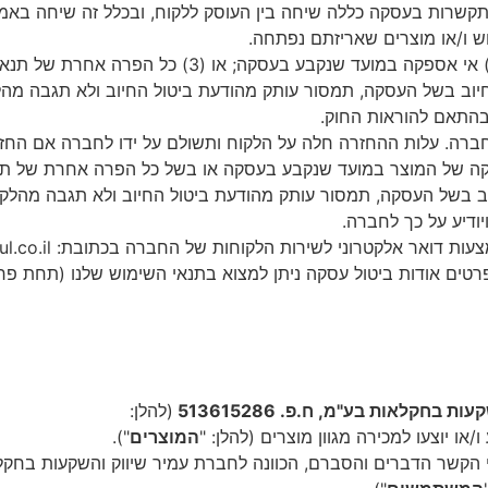
קשרות בעסקה כללה שיחה בין העוסק ללקוח, ובכלל זה שיחה באמ
 ו/או מוצרים שאריזתם נפתחה.
 בהתאם להוראות החוק.
החברה. עלות ההחזרה חלה על הלקוח ותשולם על ידו לחברה אם ה
 בשל העסקה, תמסור עותק מהודעת ביטול החיוב ולא תגבה מהלקוח
ודיע על כך לחברה.
ים אודות ביטול עסקה ניתן למצוא בתנאי השימוש שלנו (תחת פרק
קעות
בחקלאות
בע
"
מ
,
ח
.
פ
. 513615286
(
להלן
:
ו
/
או
יוצעו
למכירה
מגוון
מוצרים
(
להלן
: "
המוצרים
").
הקשר
הדברים
והסברם
,
הכוונה
לחברת
עמיר
שיווק
והשקעות
בחקל