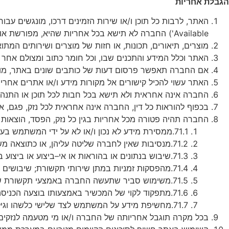
הגבלת
אחריות
האתר
,
לרבות
כל
תוכן
ו
/
או
שירות
הזמינים
דרכו
,
מונגשים
עבור
Available')
החברה
לא
תישא
בכל
אחריות
שהיא
,
מפורשת
או
מוצרים
,
תיאורים
,
תכונות
,
או
חזות
של
מוצרים
ושירותים
המתוא
האתר
וכלל
המידע
והתכנים
שבו
,
וכל
חומר
כתוב
ומצולם
אחר
אם
החברה
תאפשר
פרסום
דעות
של
כותבים
שונים
באתר
,
מו
האתר
עשוי
להכיל
קישורים
אל
מקורות
מידע
ו
/
או
אתרים
אחרי
החברה
אינה
אחראית
ולא
תישא
בכל
חבות
לכל
תוכן
או
התנהג
בכפוף
להוראות
כל
דין
,
החברה
אינה
אחראית
לכל
נזק
,
פגם
,
או
החברה
תהיה
פטורה
מכל
אחריות
בגין
כל
נזק
,
הפסד
,
הוצאות
71.1.
ממסירת
מידע
לא
נכון
ו
/
או
לא
על
ידי
המשתמש
בע
71.2.
מנסיבות
שאין
לחברה
שליטה
עליהן
,
או
כתוצאה
מש
71.3.
שיבוש
בנתונים
או
בהוראות
או
אי
–
ביצוע
או
ביצוע
ב
71.4.
מהפסקות
זמניות
במתן
שירותי
תקשורת
;
שיבושים
71.5.
משימוש
סביר
שתעשה
החברה
באמצעי
תקשורת
ש
71.6.
מתפקוד
לקוי
של
המכשיר
באמצעותו
בוצעה
הכניסה
71.7.
מחשיפת
מידע
על
המשתמש
לצד
שלישי
כלשהו
וגיל
בכל
מקרה
תוגבל
אחריותה
של
החברה
ו
/
או
מי
מטעמה
לנזקים