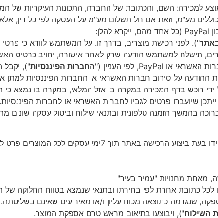
וצע
למכירה
:
השם
,
והכתובת
של
החברה
,
התכונות
העיקריות
של
המו
וללים
מע
"
מ
,
וזאת
אם
חל
תשלום
מע
"
מ
על
העסקה
לפי
כל
דין
,
אלא
ן
PayPal (
כל
אחד
מהם
,
ייקרא
להלן
:
אתר
").
לפני
רכישת
מוצרים
,
בדרך
זו
.
על
המשתמש
לוודא
כי
פרטי
כ
ים
,
תישלח
למשתמש
הודעה
שרק
לאחר
אישורה
,
יחויב
כרטיס
האש
רות
האשראי
או
PayPal,
לפי
העניין
("
החברות
הפיננסיות
"),
יקבל
ה
ת
ההודעה
על
סירוב
חברות
האשראי
או
החברות
הפיננסיות
למתן
אי
ידי
רוכש
בדף
המכירה
במקרה
בו
אזל
המלאי
,
במקרה
בו
נמצא
כי
ה
ייתכן
שיועברו
פרטים
לגביו
לחברות
האשראי
או
לחברות
הפיננסיות
.
רוכה
בהמשך
הזמנה
טלפונית
ובתנאי
שילוח
וביטול
עסקה
שונים
מהמ
ידו
בעת
ביצוע
הרכישה
באתר
תוך
7
ימי
עסקים
לכל
המוצרים
פרט
ל
ה
,
מאחת
מחנויות
"
עמיר
בעיר
"
לכל
כתובת
אחרת
לפי
בחירתו
ובתנאי
שנמצא
בטווח
החלוקה
של
ה
פקה
,
שנגרמה
כתוצאה
מכוח
עליון
ו
/
או
מאירועים
שאינם
בשליטתה
.
ת
השילוח
"),
ויבוצעו
בתיאום
מראש
טרם
אספקת
המוצר
.