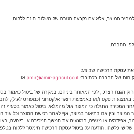
מחיר
המוצר
,
אלא
אם
נקבעה
הטבה
של
משלוח
חינם
ללקוח
.
פי
החברה
.
את
עסקת
הרכישה
שביצע
:
וחות
של
החברה
בכתובת
:
amir@amir-agricul.co.il
או
חוק
הגנת
הצרכן
,
לפי
המאוחר
ביניהם
.
במקרה
של
ביטול
כאמור
בסע
באמצעות
פקס
ו
/
או
באמצעות
דואר
אלקטרוני
(
כמפורט
לעיל
),
לחב
חר
המכירה
התגלה
כי
המוצר
אזל
מהמלאי
.
ביטול
כאמור
בסעיף
זה
ר
המוצר
ובין
אם
בתיאור
במוצר
,
אף
לאחר
רכישת
המוצר
וכל
עוד
ה
ור
,
אפידמיה
או
מגיפה
,
המונעים
את
המשך
המכירה
או
ביצועה
,
באופ
שלישי
כלשהו
.
הודעה
על
ביטול
עסקת
הרכישה
תימסר
ללקוח
בטלפו