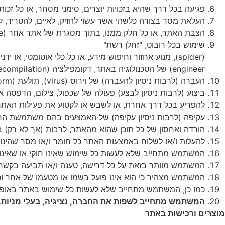
פגיעה
בכל
דרך
שהיא
בזכויות
יוצרים
,
סימני
מסחר
,
או
כל
זכות
העלאת
מסר
בצורה
כלשהי
אשר
עשוי
להזיק
,
לאיים
,
להטריד
,
ל
הצבת
האתר
,
או
כל
חלק
ממנו
,
בתוך
מסגרת
של
אתר
אחר
(frame),
שימוש
בכל
רובוט
, "
זחלן
רשת
"
(spider),
מנוע
אחזור
וחיפוש
מידע
,
או
כל
כלי
אוטומטי
,
או
ידני
engineer)
של
הטכנולוגיה
באתר
,
דקומפילציה
(decompilation)
העברה
(
לרבות
ניסיון
להעברה
)
של
וירוס
(virus),
תולעת
(worm),
ביצוע
(
לרבות
ניסיון
לבצע
)
פעולה
של
שכפול
,
צילום
,
הדפסה
א
להפריע
בכל
דרך
אחרת
,
או
לשבש
או
לקטוע
את
פעילות
האתר
עקיפה
(
לרבות
ניסיון
עקיפה
)
של
האמצעים
בהם
משתמשת
הח
הורדה
ואחסון
של
כל
תוכן
שהוא
מהאתר
,
לרבות
(
אך
לא
רק
)
ב
להעלות
ו
/
או
לשלוח
באמצעות
האתר
כל
חומר
ו
/
או
מסר
שהינו
המשתמש
מתחייב
שלא
לעשות
כל
שימוש
שאינו
חוקי
או
שאינו
המשתמש
מוותר
בזאת
על
כל
דרישה
,
טענה
ו
/
או
תביעה
בקשר
המשתמש
מצהיר
כי
הוא
אינו
פועל
בשמו
או
מטעמו
של
אחר
ו
כמו
כן
,
המשתמש
מתחייב
שלא
לעשות
כל
שימוש
באתר
באופן
המשתמש
מתחייב
לשפות
את
החברה
,
נציגיה
,
בעלי
מניות
,
מוצרים
ורכישות
באתר