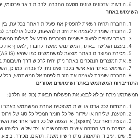
הודעות
ועדכונים
שונים
מטעם
החברה
,
לרבות
דואר
פרסומי
,
יכ
השימוש
באתר
החברה
תהיה
רשאית
להפסיק
את
פעילות
האתר
בכל
עת
,
בין
החברה
שומרת
לעצמה
את
הזכות
להשעות
,
לבטל
או
לסרב
למ
באתר
עשויים
לפעול
יישומים
הצוברים
מידע
על
פעילות
המשת
בעצם
הגלישה
באתר
,
המשתמש
מאשר
לחברה
,
לאסוף
את
כל
מכירת
המוצרים
באתר
מוצעת
למשתמשים
כמו
שהיא
(AS IS)
את
המוצרים
הנמכרים
באתר
ניתן
יהיה
לרכוש
דרך
חשבונות
ב
השימוש
באתר
הוא
אישי
בלבד
ואינו
ניתן
להעברה
.
כמו
כן
,
השי
החברה
שומרת
לעצמה
את
הזכות
לפנות
אל
המשתמש
,
בכל
ע
התחייבויות
המשתמש
באתר
ושימושים
אסורים
המשתמש מתחייב לא לבצע את הפעולות הבאות
(
כולן או חלקן
):
התחזות
לכל
אדם
או
ישות
משפטית
אחרת
המשתמש
באתר
ו
הטענה
,
שליחה
או
שידור
של
כל
חומר
המכיל
כל
סוג
של
וירוס
הפצת
דואר
זבל
(spam),
או
הצפה
של
כל
דואר
אחר
את
השרת
מסירת
מידע
המזהה
אישית
משתמשים
או
צד
שלישי
כלשהו
של
שינוי
,
עיבוד
,
התאמה
,
מתן
רישיון
משנה
,
תרגום
,
מכירה
,
ביצוע