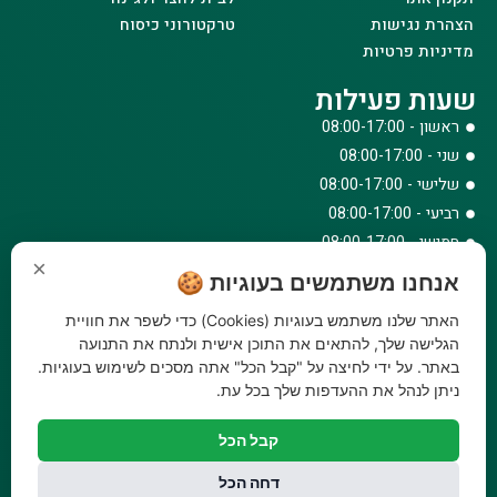
הצהרת נגישות
טרקטורוני כיסוח
מדיניות פרטיות
שעות פעילות
ראשון - 08:00-17:00
שני - 08:00-17:00
שלישי - 08:00-17:00
רביעי - 08:00-17:00
חמישי - 08:00-17:00
×
שישי - 08:00-12:30
אנחנו משתמשים בעוגיות 🍪
צרו קשר
האתר שלנו משתמש בעוגיות (Cookies) כדי לשפר את חוויית
073-779-6243
הגלישה שלך, להתאים את התוכן אישית ולנתח את התנועה
באתר. על ידי לחיצה על "קבל הכל" אתה מסכים לשימוש בעוגיות.
וואטסאפ
ניתן לנהל את ההעדפות שלך בכל עת.
amirbair@amir-agricul.co.il
אזורי חלוקה:
כל הארץ
קבל הכל
פייסבוק
אינסטגרם
דחה הכל