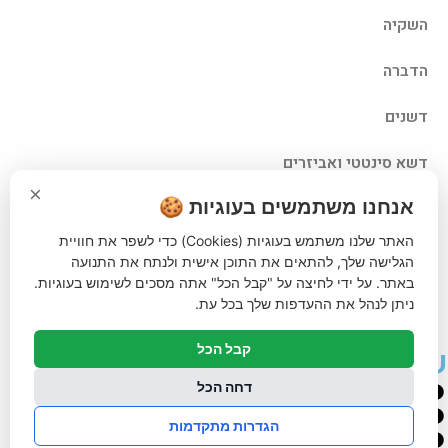
השקיה
הדברה
דשנים
דשא סינטטי ואביזרים
×
אנחנו משתמשים בעוגיות 🍪
ביגוד והנעלה
האתר שלנו משתמש בעוגיות (Cookies) כדי לשפר את חוויית
לבית לחצר ולגינה
הגלישה שלך, להתאים את התוכן אישית ולנתח את התנועה
באתר. על ידי לחיצה על "קבל הכל" אתה מסכים לשימוש בעוגיות.
טרקטורוני כיסוח
ניתן לנהל את ההעדפות שלך בכל עת.
קבל הכל
שעות פעילות
דחה הכל
ראשון - 08:00-17:00
שני - 08:00-17:00
הגדרות מתקדמות
שלישי - 08:00-17:00