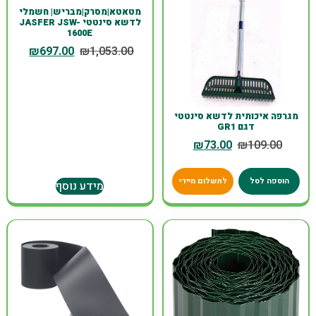
מטאטא|מסרק|מבריש| חשמלי
לדשא סינטטי JASFER JSW-
1600E
₪
697.00
₪
1,053.00
מגרפה איכותית לדשא סינטטי
דגם GR1
₪
73.00
₪
109.00
הוספה לסל
לתשלום מיידי
מידע נוסף