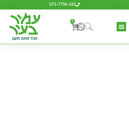
073-7796-243
0