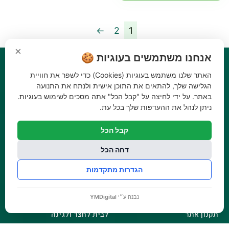
←
2
1
×
אנחנו משתמשים בעוגיות 🍪
האתר שלנו משתמש בעוגיות (Cookies) כדי לשפר את חוויית
הגלישה שלך, להתאים את התוכן אישית ולנתח את התנועה
באתר. על ידי לחיצה על "קבל הכל" אתה מסכים לשימוש בעוגיות.
ניתן לנהל את ההעדפות שלך בכל עת.
ניווט
קטגוריות
קבל הכל
ראשי
כלי גינון
דחה הכל
אודות
השקיה
סניפים
הדברה
הגדרות מתקדמות
בלוג
דשנים
מבצעים
דשא סינטטי ואביזרים
נבנה ע״י
YMDigital
צרו קשר
ביגוד והנעלה
תקנון אתר
לבית לחצר ולגינה
הצהרת נגישות
טרקטורוני כיסוח