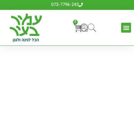
073-7796-243
0
קפיץ צינור