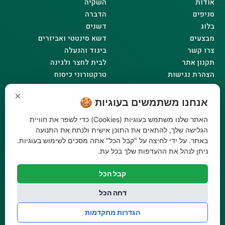
אודות
השקיה
סניפים
הדברה
בלוג
דשנים
מבצעים
דשא סינטטי ואביזרים
צרו קשר
ביגוד והנעלה
תקנון אתר
לבית לחצר ולגינה
הצהרת נגישות
טרקטורוני כיסוח
מדיניות פרטיות
×
אנחנו משתמשים בעוגיות 🍪
שעות פעילות
האתר שלנו משתמש בעוגיות (Cookies) כדי לשפר את חוויית
ראשון - 08:00-17:00
הגלישה שלך, להתאים את התוכן אישית ולנתח את התנועה
שני - 08:00-17:00
באתר. על ידי לחיצה על "קבל הכל" אתה מסכים לשימוש בעוגיות.
שלישי - 08:00-17:00
ניתן לנהל את ההעדפות שלך בכל עת.
רביעי - 08:00-17:00
חמישי - 08:00-17:00
קבל הכל
שישי - 08:00-12:30
דחה הכל
צרו קשר
הגדרות מתקדמות
073-779-6243