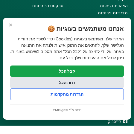
הצהרת נגישות
טרקטורוני כיסוח
מדיניות פרטיות
שעות פעילות
×
אנחנו משתמשים בעוגיות 🍪
ראשון - 08:00-17:00
האתר שלנו משתמש בעוגיות (Cookies) כדי לשפר את חוויית
שני - 08:00-17:00
הגלישה שלך, להתאים את התוכן אישית ולנתח את התנועה
שלישי - 08:00-17:00
באתר. על ידי לחיצה על "קבל הכל" אתה מסכים לשימוש בעוגיות.
רביעי - 08:00-17:00
ניתן לנהל את ההעדפות שלך בכל עת.
חמישי - 08:00-17:00
קבל הכל
שישי - 08:00-12:30
צרו קשר
דחה הכל
073-779-6243
הגדרות מתקדמות
וואטסאפ
amirbair@amir-agricul.co.il
נבנה ע״י
YMDigital
אזורי חלוקה:
כל הארץ
פייסבוק
אינסטגרם