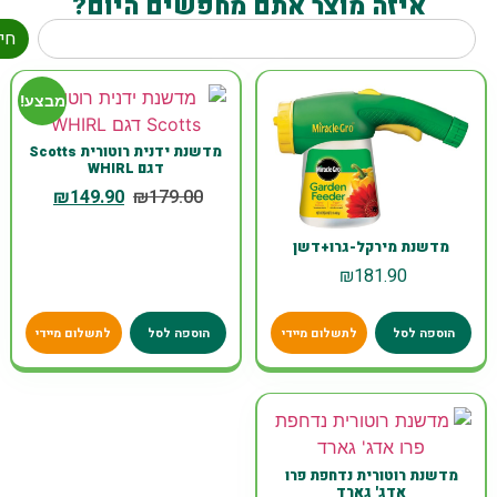
איזה מוצר אתם מחפשים היום?
חי
מבצע!
מדשנת ידנית רוטורית Scotts
דגם WHIRL
₪
149.90
₪
179.00
מדשנת מירקל-גרו+דשן
₪
181.90
הוספה לסל
לתשלום מיידי
הוספה לסל
לתשלום מיידי
מדשנת רוטורית נדחפת פרו
אדג' גארד