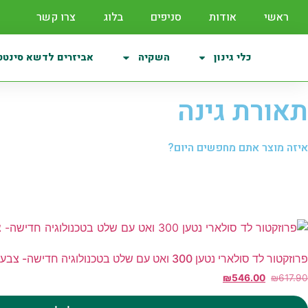
ראשי
אודות
סניפים
בלוג
צרו קשר
כלי גינון
השקיה
אביזרים לדשא סינטט
תאורת גינה
איזה מוצר אתם מחפשים היום?
פרוזקטור לד סולארי נטען 300 ואט עם שלט בטכנולוגיה חדישה- צבע לבן חם ולבן קר
₪
546.00
₪
617.90