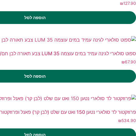
₪
127.90
הוספה לסל
ספוט סולארי לגינה עמיד במים עוצמה 35 LUM צבע תאורה לבן חם/ צהוב
₪
67.90
הוספה לסל
פרוזקטור לד סולארי נטען 150 ואט עם שלט (לבן קר) פאנל ופרוזקטור בגוף אחד
₪
534.90
הוספה לסל