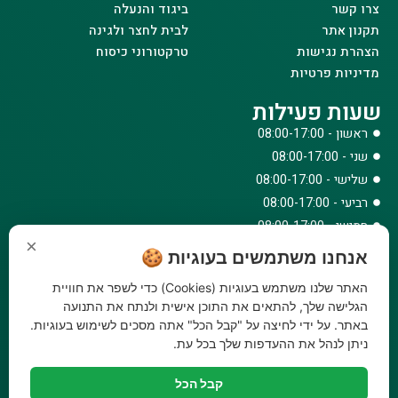
צרו קשר
ביגוד והנעלה
תקנון אתר
לבית לחצר ולגינה
הצהרת נגישות
טרקטורוני כיסוח
מדיניות פרטיות
שעות פעילות
ראשון - 08:00-17:00
שני - 08:00-17:00
שלישי - 08:00-17:00
רביעי - 08:00-17:00
חמישי - 08:00-17:00
×
שישי - 08:00-12:30
אנחנו משתמשים בעוגיות 🍪
צרו קשר
האתר שלנו משתמש בעוגיות (Cookies) כדי לשפר את חוויית
073-779-6243
הגלישה שלך, להתאים את התוכן אישית ולנתח את התנועה
באתר. על ידי לחיצה על "קבל הכל" אתה מסכים לשימוש בעוגיות.
וואטסאפ
ניתן לנהל את ההעדפות שלך בכל עת.
amirbair@amir-agricul.co.il
אזורי חלוקה:
כל הארץ
קבל הכל
פייסבוק