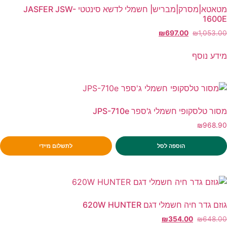
מטאטא|מסרק|מבריש| חשמלי לדשא סינטטי JASFER JSW-
1600E
₪
697.00
₪
1,053.00
מידע נוסף
מסור טלסקופי חשמלי ג'ספר JPS-710e
₪
968.90
הוספה לסל
לתשלום מיידי
גוזם גדר חיה חשמלי דגם 620W HUNTER
₪
354.00
₪
648.00