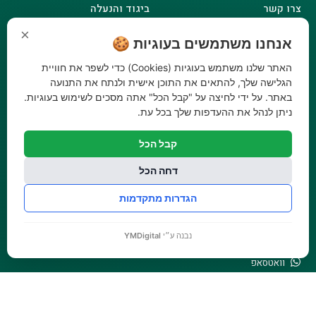
צרו קשר
ביגוד והנעלה
תקנון אתר
לבית לחצר ולגינה
×
אנחנו משתמשים בעוגיות 🍪
הצהרת נגישות
טרקטורוני כיסוח
מדיניות פרטיות
האתר שלנו משתמש בעוגיות (Cookies) כדי לשפר את חוויית
הגלישה שלך, להתאים את התוכן אישית ולנתח את התנועה
שעות פעילות
באתר. על ידי לחיצה על "קבל הכל" אתה מסכים לשימוש בעוגיות.
ראשון - 08:00-17:00
ניתן לנהל את ההעדפות שלך בכל עת.
שני - 08:00-17:00
שלישי - 08:00-17:00
קבל הכל
רביעי - 08:00-17:00
דחה הכל
חמישי - 08:00-17:00
הגדרות מתקדמות
שישי - 08:00-12:30
צרו קשר
נבנה ע״י
YMDigital
073-779-6243
וואטסאפ
amirbair@amir-agricul.co.il
אזורי חלוקה:
כל הארץ