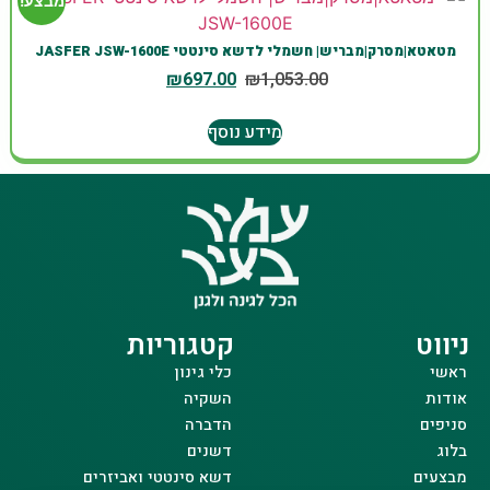
מבצע!
מטאטא|מסרק|מבריש| חשמלי לדשא סינטטי JASFER JSW-1600E
₪
697.00
₪
1,053.00
מידע נוסף
ניווט
קטגוריות
ראשי
כלי גינון
אודות
השקיה
סניפים
הדברה
בלוג
דשנים
מבצעים
דשא סינטטי ואביזרים