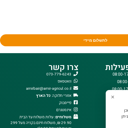
לתשלום מיידי
עילות
צרו קשר
073-779-6243
וואטסאפ
amirbair@amir-agricul.co.il
אזורי חלוקה:
כל הארץ
×
פייסבוק
אינסטגרם
וכן
יתן
משלוחים:
עלות משלוח עד הבית
29.90 ₪, משלוח חינם בקניה מעל 299