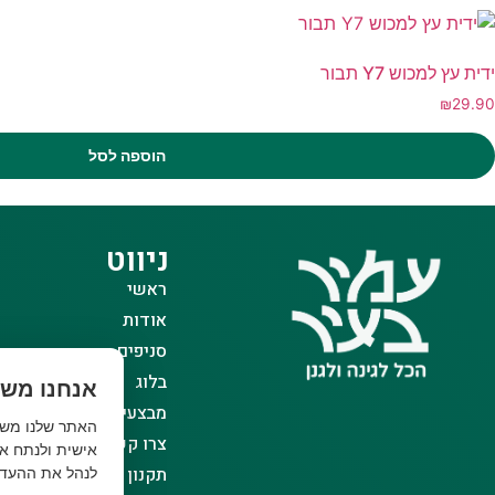
ידית עץ למכוש Y7 תבור
₪
29.90
הוספה לסל
ניווט
ראשי
אודות
סניפים
בלוג
אנחנו משת
מבצעים
צרו קשר
אישית ולנתח את
תקנון אתר
לנהל את ההעדפ