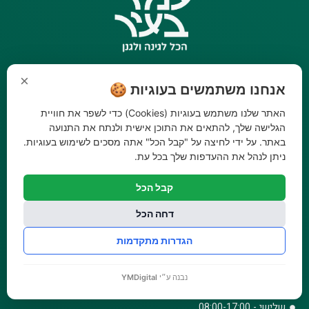
ניווט
קטגוריות
×
אנחנו משתמשים בעוגיות 🍪
ראשי
כלי גינון
אודות
השקיה
האתר שלנו משתמש בעוגיות (Cookies) כדי לשפר את חוויית
סניפים
הדברה
הגלישה שלך, להתאים את התוכן אישית ולנתח את התנועה
בלוג
דשנים
באתר. על ידי לחיצה על "קבל הכל" אתה מסכים לשימוש בעוגיות.
ניתן לנהל את ההעדפות שלך בכל עת.
מבצעים
דשא סינטטי ואביזרים
צרו קשר
ביגוד והנעלה
קבל הכל
תקנון אתר
לבית לחצר ולגינה
הצהרת נגישות
טרקטורוני כיסוח
דחה הכל
מדיניות פרטיות
הגדרות מתקדמות
שעות פעילות
ראשון - 08:00-17:00
נבנה ע״י
YMDigital
שני - 08:00-17:00
שלישי - 08:00-17:00