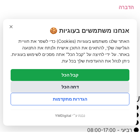
הדברה
דשנים
×
אנחנו משתמשים בעוגיות 🍪
דשא סינטטי ואביזרים
האתר שלנו משתמש בעוגיות (Cookies) כדי לשפר את חוויית
הגלישה שלך, להתאים את התוכן אישית ולנתח את התנועה
ביגוד והנעלה
באתר. על ידי לחיצה על "קבל הכל" אתה מסכים לשימוש בעוגיות.
ניתן לנהל את ההעדפות שלך בכל עת.
לבית לחצר ולגינה
קבל הכל
טרקטורוני כיסוח
דחה הכל
שעות פעילות
הגדרות מתקדמות
ראשון - 08:00-17:00
שני - 08:00-17:00
נבנה ע״י
YMDigital
שלישי - 08:00-17:00
רביעי - 08:00-17:00
חמישי - 08:00-17:00