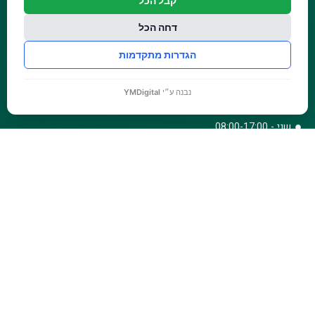
קבל הכל
צרו קשר
ביגוד והנעלה
תקנון אתר
לבית לחצר ולגינה
דחה הכל
הצהרת נגישות
טרקטורוני כיסוח
הגדרות מתקדמות
מדיניות פרטיות
שעות פעילות
נבנה ע״י
YMDigital
ראשון - 08:00-17:00
שני - 08:00-17:00
שלישי - 08:00-17:00
רביעי - 08:00-17:00
חמישי - 08:00-17:00
שישי - 08:00-12:30
צרו קשר
073-779-6243
וואטסאפ
amirbair@amir-agricul.co.il
אזורי חלוקה:
כל הארץ