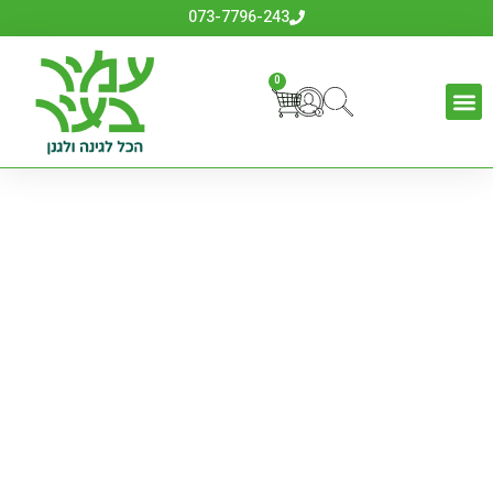
073-7796-243
0