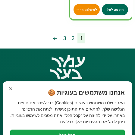
הוספה לסל
לתשלום מיידי
←
3
2
1
×
אנחנו משתמשים בעוגיות 🍪
ניווט
קטגוריות
האתר שלנו משתמש בעוגיות (Cookies) כדי לשפר את חוויית
ראשי
כלי גינון
הגלישה שלך, להתאים את התוכן אישית ולנתח את התנועה
אודות
השקיה
באתר. על ידי לחיצה על "קבל הכל" אתה מסכים לשימוש בעוגיות.
סניפים
הדברה
ניתן לנהל את ההעדפות שלך בכל עת.
בלוג
דשנים
מבצעים
דשא סינטטי ואביזרים