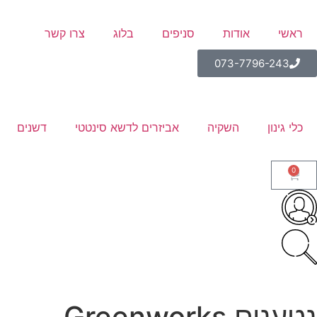
ראשי
אודות
סניפים
בלוג
צרו קשר
073-7796-243
כלי גינון
השקיה
אביזרים לדשא סינטטי
דשנים
0
נטענים Greenworks