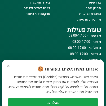
צרו קשר
ביגוד והנעלה
תקנון אתר
לבית לחצר ולגינה
הצהרת נגישות
טרקטורוני כיסוח
מדיניות פרטיות
שעות פעילות
ראשון - 08:00-17:00
שני - 08:00-17:00
שלישי - 08:00-17:00
רביעי - 08:00-17:00
חמישי - 08:00-17:00
×
שישי - 08:00-12:30
אנחנו משתמשים בעוגיות 🍪
צרו קשר
האתר שלנו משתמש בעוגיות (Cookies) כדי לשפר את חוויית
073-779-6243
הגלישה שלך, להתאים את התוכן אישית ולנתח את התנועה
באתר. על ידי לחיצה על "קבל הכל" אתה מסכים לשימוש בעוגיות.
וואטסאפ
ניתן לנהל את ההעדפות שלך בכל עת.
amirbair@amir-agricul.co.il
אזורי חלוקה:
כל הארץ
קבל הכל
פייסבוק