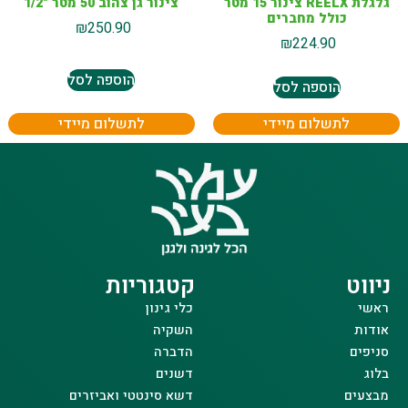
גלגלת REELX צינור 15 מטר
צינור גן צהוב 50 מטר "1/2
כולל מחברים
₪
250.90
₪
224.90
הוספה לסל
הוספה לסל
לתשלום מיידי
לתשלום מיידי
ניווט
קטגוריות
ראשי
כלי גינון
אודות
השקיה
סניפים
הדברה
בלוג
דשנים
מבצעים
דשא סינטטי ואביזרים