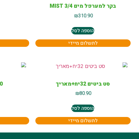
בקר למערפל מים MIST 3/4
₪
310.90
הוספה לסל
לתשלום מיידי
סט ביטים 32יח+מאריך
10-R פל
₪
80.90
הוספה לסל
לתשלום מיידי