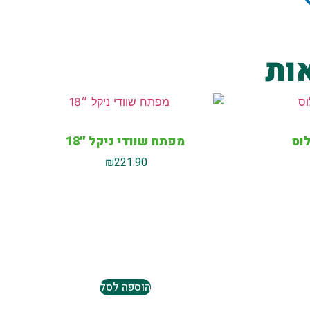
ות
וס
מפתח שוודי ניקל ״18
₪
221.90
הוספה לסל