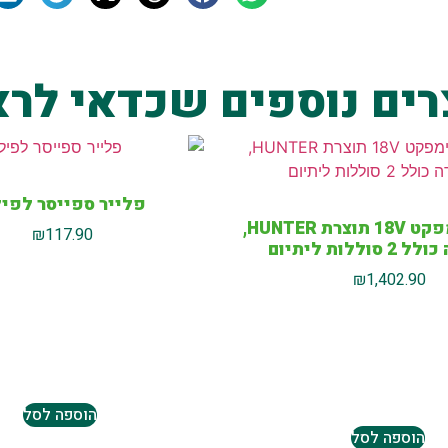
רים נוספים שכדאי לרא
פלייר ספייסר לפיל
מברגת אימפקט 18V תוצרת HUNTER,
₪
117.90
וללות ליתיום
₪
1,402.90
הוספה לסל
הוספה לסל