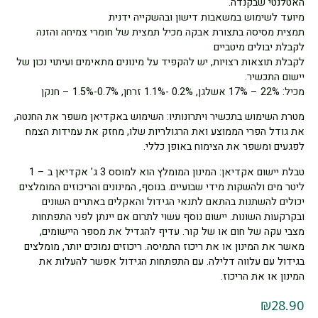
האטלנטי שבקנדה.
מיועד לשימוש במשאבות דישון ובהשקייה ידנית
תמצית מסיסה בתצורת אבקה מכיל תמצית של חומרי צמיחה והזנה
לקבלת יבולים מיטביים
לקבלת תוצאות רצויות, יש להקפיד על מינונים מתאימים ועיתוי נכון של
יישום התכשיר.
מכיל: 22% – 17% אשלגן, 0.2% -1.1% זרחן, 0.7%-1.5% – חנקן
מטרת השימוש בתכשיר ויתרונותיו: השימוש באקדיאן משפר את החנטה,
את גודל הפרי הממוצע ואת הרגולריות שלו, מחזק את עמידות הצמח
לפגעים ומשפר את הצימוח באופן כללי.
טבלת יישום אקדיאן: המינון המומלץ הוא למוסס 3 ג’ אקדיאן ב – 1
ליטר מים ולהשקות מידי שבועיים. בנוסף, המינונים והריכוזים המומלצים
יכולים להשתנות בהתאם לתנאי הגידול והאקלים באתרים השונים
ובקרקעות השונות. יישום נוסף עשוי לתרום אם יינתן לפני התפתחות
מצבי עקה של חום או של קור. עדיף להגדיל את מספר היישומים,
מאשר את המינון או את ריכוז התמיסה. ריכוזים נמוכים יותר, מומלצים
בגידול עם עלווה דלילה. עם התפתחות הגידול אפשר להעלות את
המינון או את הריכוז.
₪
28.90