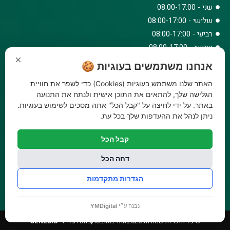
שני - 08:00-17:00
שלישי - 08:00-17:00
רביעי - 08:00-17:00
חמישי - 08:00-17:00
×
שישי - 08:00-12:30
אנחנו משתמשים בעוגיות 🍪
צרו קשר
האתר שלנו משתמש בעוגיות (Cookies) כדי לשפר את חוויית
073-779-6243
הגלישה שלך, להתאים את התוכן אישית ולנתח את התנועה
באתר. על ידי לחיצה על "קבל הכל" אתה מסכים לשימוש בעוגיות.
וואטסאפ
ניתן לנהל את ההעדפות שלך בכל עת.
amirbair@amir-agricul.co.il
אזורי חלוקה:
כל הארץ
קבל הכל
פייסבוק
אינסטגרם
דחה הכל
משלוחים:
עלות משלוח עד הבית 29.90 ₪, משלוח חינם בקניה מעל
הגדרות מתקדמות
299 ₪ ועד למשקל 20 ק"ג
נבנה ע״י
YMDigital
© כל הזכויות שמורות 2026
אתר מאובטח
פותח על ידי
GENESIS