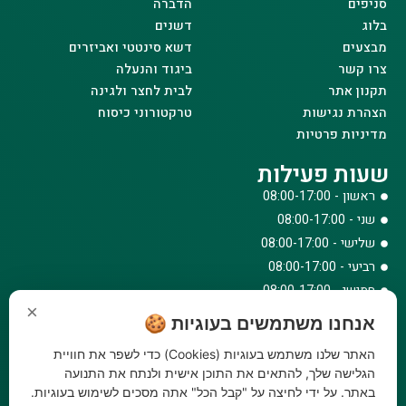
סניפים
הדברה
בלוג
דשנים
מבצעים
דשא סינטטי ואביזרים
צרו קשר
ביגוד והנעלה
תקנון אתר
לבית לחצר ולגינה
הצהרת נגישות
טרקטורוני כיסוח
מדיניות פרטיות
שעות פעילות
ראשון - 08:00-17:00
שני - 08:00-17:00
שלישי - 08:00-17:00
רביעי - 08:00-17:00
חמישי - 08:00-17:00
×
שישי - 08:00-12:30
אנחנו משתמשים בעוגיות 🍪
צרו קשר
האתר שלנו משתמש בעוגיות (Cookies) כדי לשפר את חוויית
073-779-6243
הגלישה שלך, להתאים את התוכן אישית ולנתח את התנועה
באתר. על ידי לחיצה על "קבל הכל" אתה מסכים לשימוש בעוגיות.
וואטסאפ