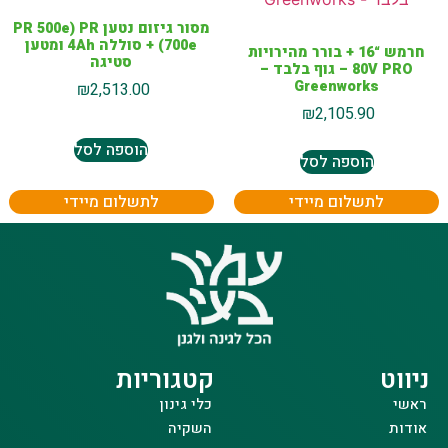
מסור גיזום נטען PR 500e) PR
700e) + סוללה 4Ah ומטען
חרמש “16 + בורר מהירויות
סטיגה
80V PRO – גוף בלבד –
Greenworks
₪
2,513.00
₪
2,105.90
הוספה לסל
הוספה לסל
לתשלום מיידי
לתשלום מיידי
ניווט
קטגוריות
ראשי
כלי גינון
אודות
השקיה