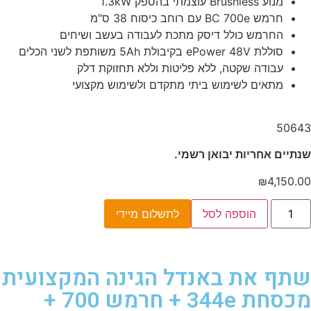
מנוע Brushless עוצמתי בהספק 1.3kW
חרמש BC 700e עם רוחב כיסוח 38 ס"מ
החרמש כולל דיסק מתכת לעבודה בעשב ושיחים
סוללת ePower 48V בקיבולת 5Ah משותפת לשני הכלים
עבודה שקטה, ללא פליטות וללא תחזוקת דלק
מתאים לשימוש ביתי מתקדם ולשימוש מקצועי
50643
שנתיים אחריות יבואן רשמי.
₪
4,150.00
הוספה לסל
לתשלום מיידי
שתף את באנדל הגינה המקצועית
מכסחת 344e + חרמש 700 +