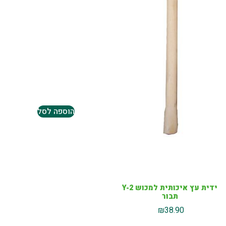
הוספה לסל
ידית עץ איכותית למכוש Y-2
תבור
₪
38.90