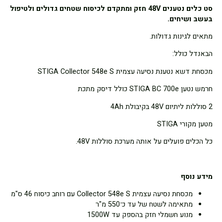
סט כלים נטענים 48V חזק ומתקדם לכיסוח שטחים גדולים ולטיפול
בעשב ושיחים.
מתאים לגינות גדולות.
הבאנדל כולל:
מכסחת דשא נטענת נסיעה עצמית
Collector 548e S
STIGA
חרמש נטען
BC 700e כולל דיסק מתכת
STIGA
2 סוללות ליתיום 48V בקיבולת 4Ah
מטען מקורי
STIGA
כל הכלים פועלים על אותה מערכת סוללות 48V.
מידע נוסף
מכסחת נסיעה עצמית Collector 548e S עם רוחב כיסוח 46 ס"מ
מתאימה לשטח של עד כ־550 מ"ר
מנוע חשמלי חזק בהספק עד 1500W