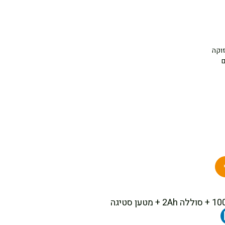
וקה
ם