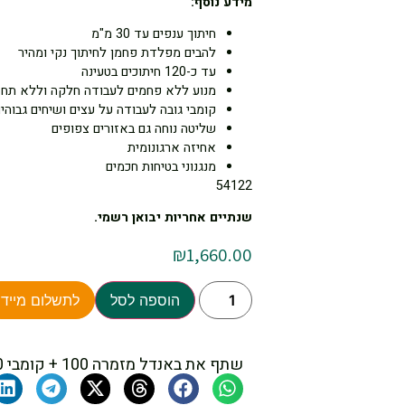
מידע נוסף:
חיתוך ענפים עד 30 מ"מ
להבים מפלדת פחמן לחיתוך נקי ומהיר
עד כ-120 חיתוכים בטעינה
מנוע ללא פחמים לעבודה חלקה וללא תחז
קומבי גובה לעבודה על עצים ושיחים גבוהי
שליטה נוחה גם באזורים צפופים
אחיזה ארגונומית
מנגנוני בטיחות חכמים
54122
שנתיים אחריות יבואן רשמי.
₪
1,660.00
הוספה לסל
לתשלום מיידי
שתף את באנדל מזמרה 100 + קומבי 100 + סוללה 2Ah + מטען סטיגה