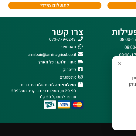
לתשלום מיידי
עילות
צרו קשר
073-779-6243
וואטסאפ
amirbair@amir-agricul.co.il
אזורי חלוקה:
כל הארץ
×
פייסבוק
אינסטגרם
וכן
יתן
משלוחים:
עלות משלוח עד הבית
29.90 ₪, משלוח חינם בקניה מעל 299
₪ ועד למשקל 20 ק"ג