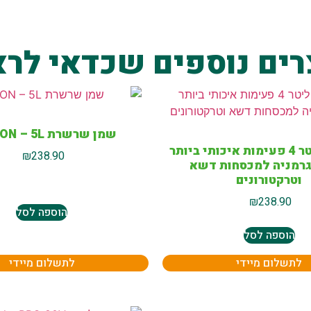
רים נוספים שכדאי לרא
שמן שרשרת OREGON – 5L
שמן י 5 ליטר 4 פעימות איכותי ביותר
₪
238.90
גרמניה למכסחות דשא
וטרקטורונים
₪
238.90
הוספה לסל
הוספה לסל
לתשלום מיידי
לתשלום מיידי