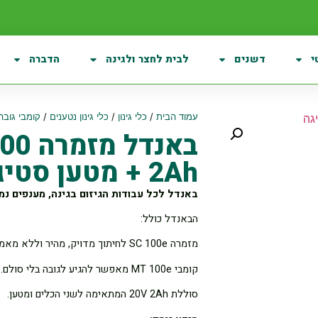
י
דשנים
לבית לחצר ולגינה
הדברה
עמוד הבית
/
כלי גינון
/
כלי גינון נטענים
/
קומבי גובה
2Ah + מטען סטיגה
באנדל לכל עבודות הגיזום בגינה, מענפים נמו
הבאנדל כולל:
מזמרה SC 100e לחיתוך מדויק, מהיר וללא מאמץ,
קומבי MT 100e מאפשר להגיע לגובה בלי סולם.
סוללת 20V 2Ah המתאימה לשני הכלים ומטען.