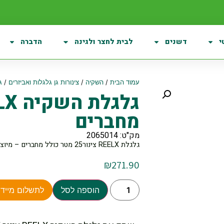
י
דשנים
לבית לחצר ולגינה
הדברה
עמוד הבית
/
השקיה
/
צינורות גן גלגלות ואביזרים
/
ג
מחברים
מק"ט: 2065014
גלגלת REELX צינור25 מטר כולל מחברים – מיוצר בישראל שנתיים אחריות
₪
271.90
הוספה לסל
לתשלום מיידי