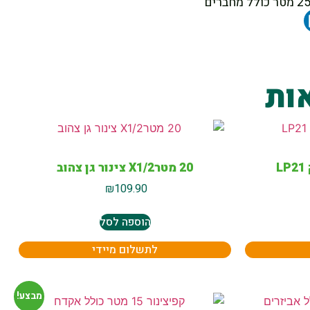
ות
20 מטרX1/2 צינור גן צהוב
₪
109.90
הוספה לסל
לתשלום מיידי
מבצע!