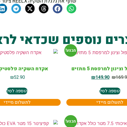
שתף את גלגלת השקיה REELX צינור 25 מטר כולל מחברים
רים נוספים שכדאי לרא
מבצע!
ינון למרפסת 5 מתזים
אקדח השקיה פלסטיק LP21
₪
52.90
₪
149.90
₪
169.
הוספה לסל
הוספה לסל
לתשלום מיידי
לתשלום מיידי
מבצע!