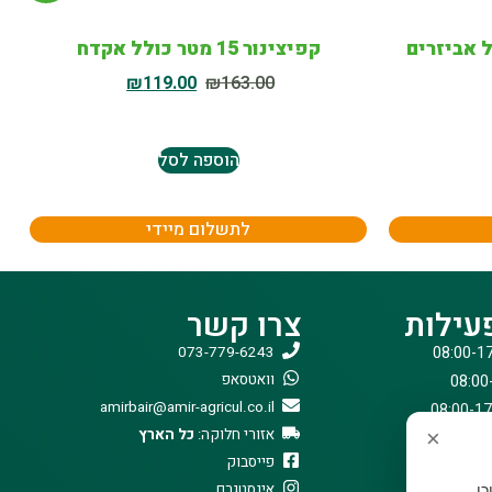
קפיצינור 15 מטר כולל אקדח
₪
119.00
₪
163.00
הוספה לסל
לתשלום מיידי
עילות
צרו קשר
073-779-6243
וואטסאפ
amirbair@amir-agricul.co.il
אזורי חלוקה:
כל הארץ
×
פייסבוק
אינסטגרם
וכן