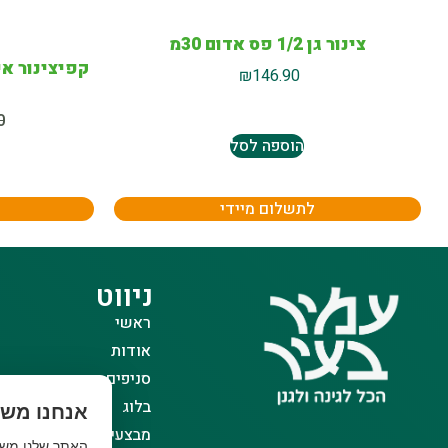
צינור גן 1/2 פס אדום 30מ
₪
146.90
0
הוספה לסל
לתשלום מיידי
ניווט
ראשי
אודות
סניפים
בלוג
אנחנו משת
מבצעים