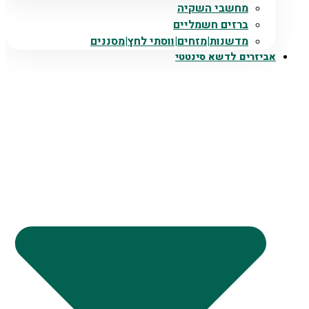
מחשבי השקיה
ברזים חשמליים
מדשנות|מזחים|ווסתי לחץ|מסננים
אביזרים לדשא סינטטי