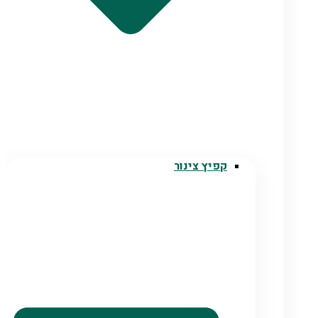
קפיץ צינור