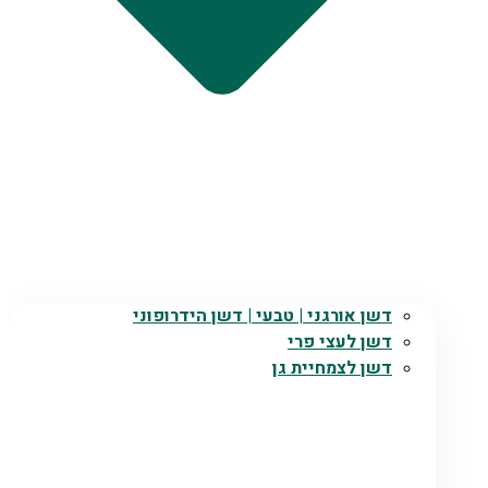
דשן אורגני | טבעי | דשן הידרופוני
דשן לעצי פרי
דשן לצמחיית גן