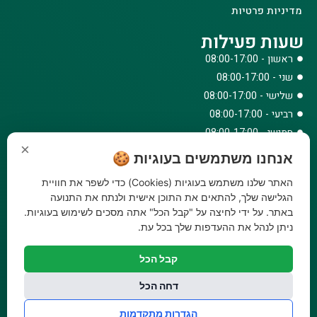
מדיניות פרטיות
שעות פעילות
ראשון - 08:00-17:00
שני - 08:00-17:00
שלישי - 08:00-17:00
רביעי - 08:00-17:00
חמישי - 08:00-17:00
×
שישי - 08:00-12:30
אנחנו משתמשים בעוגיות 🍪
צרו קשר
האתר שלנו משתמש בעוגיות (Cookies) כדי לשפר את חוויית
073-779-6243
הגלישה שלך, להתאים את התוכן אישית ולנתח את התנועה
באתר. על ידי לחיצה על "קבל הכל" אתה מסכים לשימוש בעוגיות.
וואטסאפ
ניתן לנהל את ההעדפות שלך בכל עת.
amirbair@amir-agricul.co.il
אזורי חלוקה:
כל הארץ
קבל הכל
פייסבוק
אינסטגרם
דחה הכל
משלוחים:
עלות משלוח עד הבית 29.90 ₪, משלוח חינם בקניה מעל
הגדרות מתקדמות