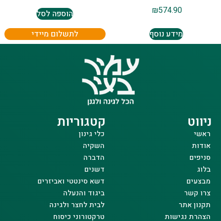
₪
574.90
הוספה לסל
מידע נוסף
לתשלום מיידי
ניווט
קטגוריות
ראשי
כלי גינון
אודות
השקיה
סניפים
הדברה
בלוג
דשנים
מבצעים
דשא סינטטי ואביזרים
צרו קשר
ביגוד והנעלה
תקנון אתר
לבית לחצר ולגינה
הצהרת נגישות
טרקטורוני כיסוח