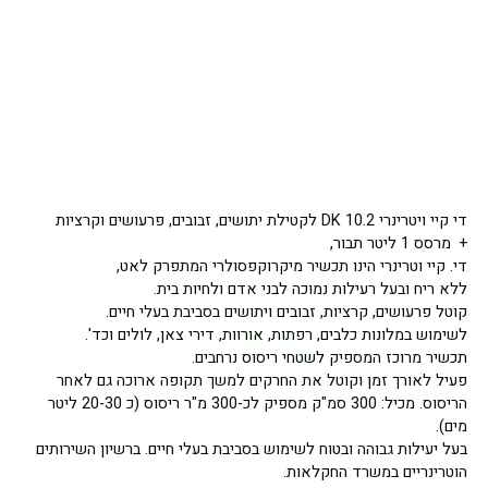
די קיי ויטרינרי DK 10.2 לקטילת יתושים, זבובים, פרעושים וקרציות
+ מרסס 1 ליטר תבור,
די. קיי וטרינרי הינו תכשיר מיקרוקפסולרי המתפרק לאט,
ללא ריח ובעל רעילות נמוכה לבני אדם ולחיות בית.
קוטל פרעושים, קרציות, זבובים ויתושים בסביבת בעלי חיים.
לשימוש במלונות כלבים, רפתות, אורוות, דירי צאן, לולים וכד'.
תכשיר מרוכז המספיק לשטחי ריסוס נרחבים.
פעיל לאורך זמן וקוטל את החרקים למשך תקופה ארוכה גם לאחר
הריסוס. מכיל: 300 סמ"ק מספיק לכ-300 מ"ר ריסוס (כ 20-30 ליטר
מים).
בעל יעילות גבוהה ובטוח לשימוש בסביבת בעלי חיים. ברשיון השירותים
הוטרינריים במשרד החקלאות.