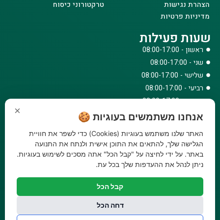
הצהרת נגישות
טרקטורוני כיסוח
מדיניות פרטיות
שעות פעילות
ראשון - 08:00-17:00
שני - 08:00-17:00
שלישי - 08:00-17:00
רביעי - 08:00-17:00
חמישי - 08:00-17:00
×
שישי - 08:00-12:30
אנחנו משתמשים בעוגיות 🍪
צרו קשר
האתר שלנו משתמש בעוגיות (Cookies) כדי לשפר את חוויית
הגלישה שלך, להתאים את התוכן אישית ולנתח את התנועה
073-779-6243
באתר. על ידי לחיצה על "קבל הכל" אתה מסכים לשימוש בעוגיות.
וואטסאפ
ניתן לנהל את ההעדפות שלך בכל עת.
amirbair@amir-agricul.co.il
אזורי חלוקה:
כל הארץ
קבל הכל
פייסבוק
דחה הכל
אינסטגרם
משלוחים:
עלות משלוח עד הבית 29.90 ₪, משלוח חינם בקניה מעל