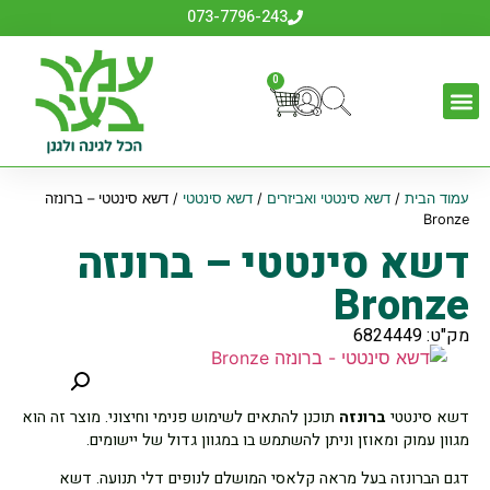
073-7796-243
0
עמוד הבית
/
דשא סינטטי ואביזרים
/
דשא סינטטי
/ דשא סינטטי – ברונזה
Bronze
דשא סינטטי – ברונזה
Bronze
מק"ט: 6824449
דשא סינטטי
ברונזה
תוכנן להתאים לשימוש פנימי וחיצוני. מוצר זה הוא
מגוון עמוק ומאוזן וניתן להשתמש בו במגוון גדול של יישומים.
דגם הברונזה בעל מראה קלאסי המושלם לנופים דלי תנועה. דשא