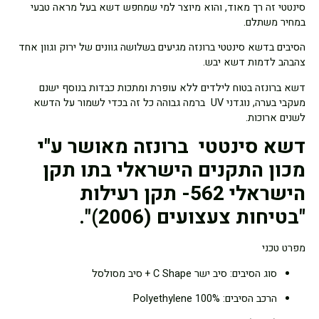
סינטטי זה רך מאוד, והוא מיוצר למי שמחפש דשא בעל מראה טבעי
במחיר משתלם.
הסיבים בדשא סינטטי ברונזה מגיעים בשלושה גוונים של ירוק וגוון אחד
צהבהב לדמות דשא יבש.
דשא ברונזה בטוח לילדים ללא עופרת ומתכות כבדות בנוסף ישנם
מעקבי בערה, נוגדני UV ברמה גבוהה כל זה בכדי לשמור על הדשא
לשנים ארוכות.
דשא סינטטי ברונזה מאושר ע"י
מכון התקנים הישראלי בתו תקן
הישראלי 562- תקן רעילות
"בטיחות צעצועים (2006)".
מפרט טכני
סוג הסיבים: סיב ישר C Shape + סיב מסולסל
הרכב הסיבים: 100% Polyethylene