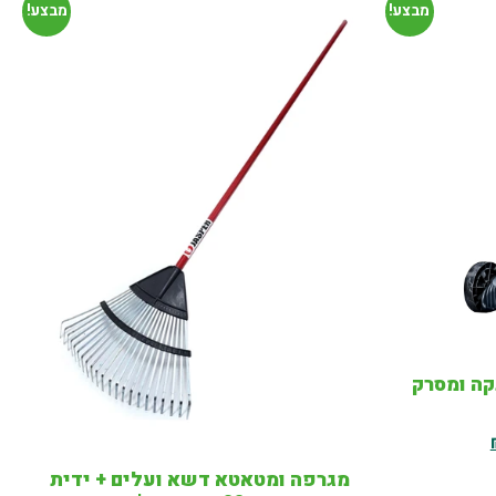
מבצע!
מבצע!
ה ומסרק
מגרפה ומטאטא דשא ועלים + ידית