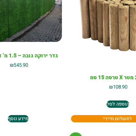
גדר ירוקה גובה – 1.5 מ' אורך-5 מ'
₪
545.90
סמ
₪
108.90
הוספה לסל
לתשלום מיידי
מידע נוסף