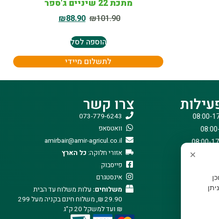
מתכת 22 שיניים ג'ספר
₪
88.90
₪
101.90
הוספה לסל
לתשלום מיידי
עילות
צרו קשר
073-779-6243
וואטסאפ
amirbair@amir-agricul.co.il
אזורי חלוקה:
כל הארץ
×
פייסבוק
אינסטגרם
וכן
יתן
משלוחים:
עלות משלוח עד הבית
29.90 ₪, משלוח חינם בקניה מעל 299
₪ ועד למשקל 20 ק"ג