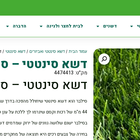
י
דשנים
לבית לחצר ולגינה
הדברה
עמוד הבית
/
דשא סינטטי ואביזרים
/
דשא סינטטי
/ דש
דשא סינטטי – סילבר r
מק"ט: 4474413
דשא סינטטי – סילבר r
סילבר הוא דשא סינטטי שיחולל מהפכה בדרך שב
44 מ"מ של רכות וקסם שיגרמו לך ללכת על ענן של הנאה. הכל נועד בכדי להשיג את התוצאות הטובות ביותר.
בסילבר ישנם שלושה גוונים של ירוק שמדמים דשא
בחירה של צבעים רכים היא תוצאה של מחקרים מק