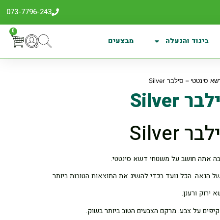
073-7796-243
0
ביגוד והנעלה
מבצעים
א סינטטי – סילבר Silver
Silve
Silve
ה אתה חושב על משטחי דשא סינטטי.
 ירוק ורענן.
יפים על צבע. מרקם הצבעים הטוב ביותר בשוק.