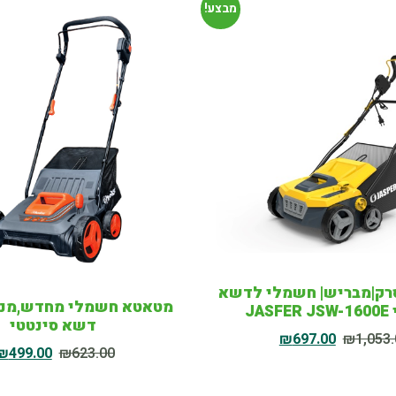
מבצע!
ק|מבריש| חשמלי לדשא
מטאטא חשמלי מחדש,מנק
JAS
דשא סינטטי
₪
697.00
₪
1,053
₪
499.00
₪
623.00