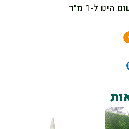
ל-1 מ"ר
ות