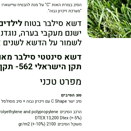
הסיב בצורת האות "C" על מנת להבט
"מערכת זיכרון גבוה".
דשא סילבר בטוח
לילדים
לשמור על הדשא לשנים א
דשא סינטטי סילבר מאוש
תקן הישראלי 562- תקן רעילות "בטיחות צעצועים (2006)"
מפרט טכני
סוג הסיבים
סיב ישר C Shape עם זיכרון גבוה + סיב מסולסל
הרכב הסיבים: Polyethylene and polypropylene
DTEX.13,200 Dtex (+-5%)
משקל הסיבים: 2100 gr/m2 (+-10%)