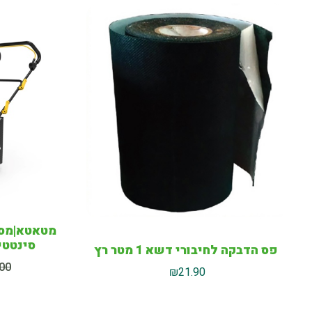
מטאטא|מסר
סינטטי FER JSW-1600E
פס הדבקה לחיבורי דשא 1 מטר רץ
.00
₪
21.90