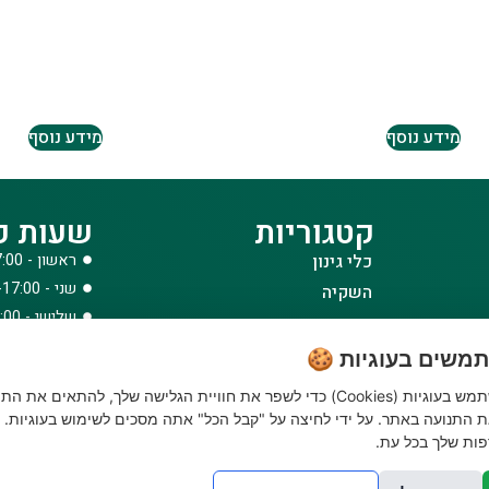
מידע נוסף
מידע נוסף
קטגוריות
שעות פ
כלי גינון
ראשון - 08:00-17:00
שני - 08:00-17:00
השקיה
שלישי - 08:00-17:00
הדברה
רביעי - 08:00-17:00
דשנים
משים בעוגיות 🍪
חמישי - 08:00-17:00
דשא סינטטי ואביזרים
האתר שלנו משתמש בעוגיות (Cookies) כדי לשפר את חוויית הגלישה שלך, להתאים את הת
שישי - 08:00-12:30
ביגוד והנעלה
 התנועה באתר. על ידי לחיצה על "קבל הכל" אתה מסכים לשימוש בעוגיות. נ
לבית לחצר ולגינה
ות שלך בכל עת.
טרקטורוני כיסוח