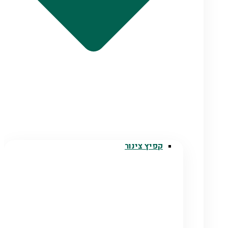
קפיץ צינור