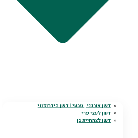
דשן אורגני | טבעי | דשן הידרופוני
דשן לעצי פרי
דשן לצמחיית גן