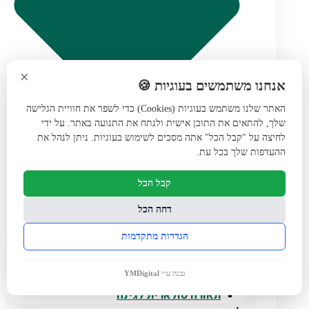
×
אנחנו משתמשים בעוגיות 🍪
האתר שלנו משתמש בעוגיות (Cookies) כדי לשפר את חוויית הגלישה
שלך, להתאים את התוכן אישית ולנתח את התנועה באתר. על ידי
לחיצה על "קבל הכל" אתה מסכים לשימוש בעוגיות. ניתן לנהל את
ההעדפות שלך בכל עת.
קבל הכל
דחה הכל
הגדרות מתקדמות
דוקרן תאורה 12V מתח נמוך
עמודי תאורה
נבנה ע״י
YMDigital
אביזרים להתקנת תאורת גינה
תאורה סולארית לגינה