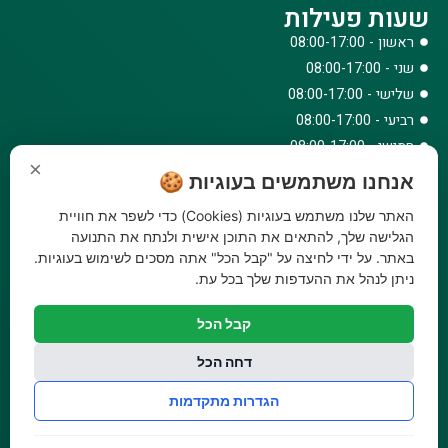
שעות פעילות
ראשון - 08:00-17:00
שני - 08:00-17:00
שלישי - 08:00-17:00
רביעי - 08:00-17:00
חמישי - 08:00-17:00
×
שישי - 08:00-12:30
אנחנו משתמשים בעוגיות 🍪
צרו קשר
האתר שלנו משתמש בעוגיות (Cookies) כדי לשפר את חוויית
073-779-6243
הגלישה שלך, להתאים את התוכן אישית ולנתח את התנועה
באתר. על ידי לחיצה על "קבל הכל" אתה מסכים לשימוש בעוגיות.
וואטסאפ
ניתן לנהל את ההעדפות שלך בכל עת.
amirbair@amir-agricul.co.il
אזורי חלוקה:
כל הארץ
קבל הכל
פייסבוק
אינסטגרם
דחה הכל
משלוחים:
עלות משלוח עד הבית 29.90 ₪, משלוח חינם בקניה מעל
הגדרות מתקדמות
299 ₪ ועד למשקל 20 ק"ג