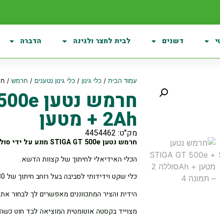
י
דשנים
לבית לחצר ולגינה
הדברה
עמוד הבית
/
כלי גינון
/
כלי גינון נטענים
/
חרמש
/ חרמש נטען e
2Ah + מטען
מק"ט: 4454462
חרמש נטען STIGA GT 500e מונע על ידי סוללה ומנוע 48V.
הכלי האידיאלי לחיתוך של קצוות הדשא.
כלי שקט וידידותי לסביבה בעל רוחב חיתוך של 30 ס"מ, ניתן לסובב את ראש הכיסוח ל-90 מעלות.
הידית והציר המתכווננים מאפשרים לך לבחור את ה
מצוייד בקסטה אוטומטית המוציאה לבד חוט כשהוא מתק