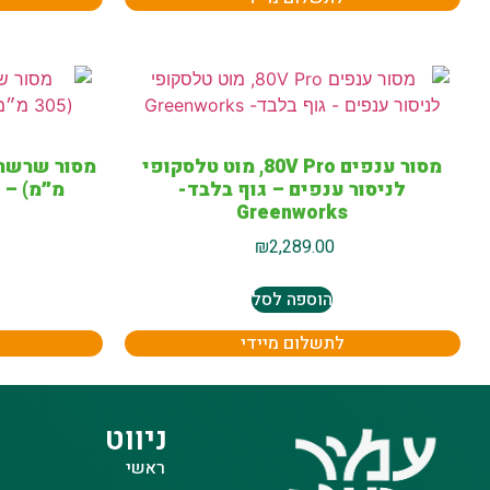
מסור ענפים 80V Pro, מוט טלסקופי
לניסור ענפים – גוף בלבד-
מ״מ) – גוף ב
Greenworks
₪
2,289.00
הוספה לסל
לתשלום מיידי
ניווט
ראשי