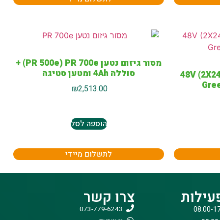
מסור גיזום נטען PR 500e) PR 700e) +
סוללה 4Ah ומטען סטיגה
שרת נטען “14 48V (2X24V)
₪
2,513.00
הוספה לסל
לתשלום מיידי
עילות
צרו קשר
073-779-6243