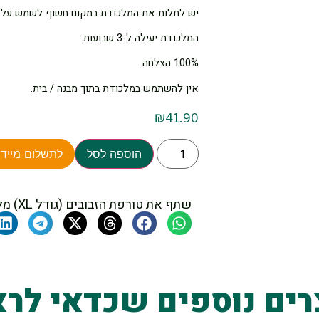
יש לתלות את המלכודת במקום חשוף לשמש על מנ
המלכודת יעילה ל-3 שבועות.
100% הצלחה.
אין להשתמש במלכודת בתוך מבנה / בית.
₪
41.90
הוספה לסל
לתשלום מיידי
שתף את טורפת הזבובים (גודל XL) מלכודת זבובים חד-פעמית
רים נוספים שכדאי לרא