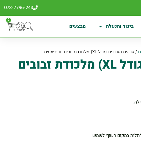
073-7796-243
0
ביגוד והנעלה
מבצעים
ם
/ טורפת הזבובים (גודל XL) מלכודת זבובים חד-פעמית
טורפת הזבובים (גודל XL) מלכודת זבובים
לה.
ולתלות במקום חשוף לשמש.