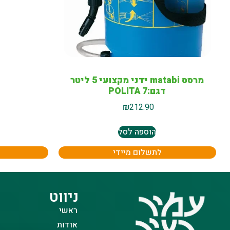
מרסס matabi ידני מקצועי 5 ליטר
דגם:POLITA 7
₪
212.90
הוספה לסל
לתשלום מיידי
ניווט
ראשי
אודות