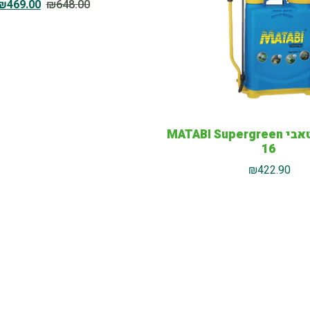
₪
469.00
₪
648.00
מרסס גב מטאבי MATABI Supergreen
16
₪
422.90