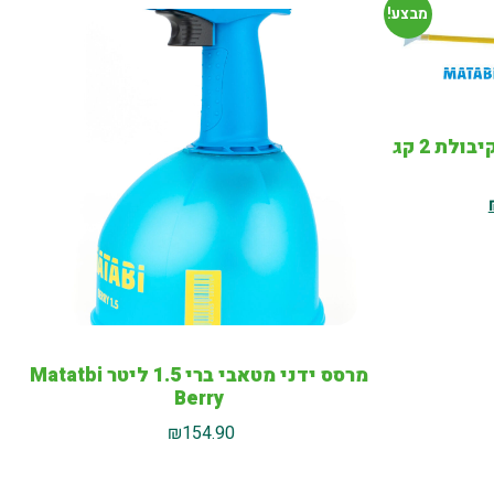
מבצע!
מגפר / מאבק ידני מטאבי בקיבולת 2 קג
מרסס ידני מטאבי ברי 1.5 ליטר Matatbi
Berry
₪
154.90