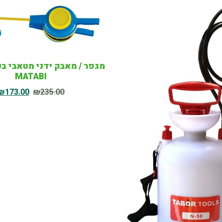
MATABI
₪
173.00
₪
235.00