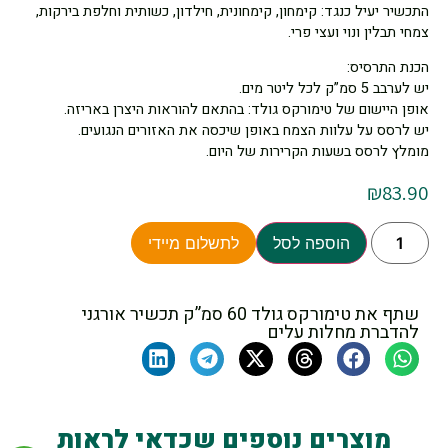
התכשיר יעיל כנגד: קימחון, קימחונית, חילדון, כשותית וחלפת בירקות,
צמחי תבלין ונוי ועצי פרי.
הכנת התרסיס:
יש לערבב 5 סמ”ק לכל ליטר מים.
אופן היישום של טימורקס גולד: בהתאם להוראות היצרן באריזה.
יש לרסס על עלוות הצמח באופן שיכסה את האזורים הנגועים.
מומלץ לרסס בשעות הקרירות של היום.
₪
83.90
הוספה לסל
לתשלום מיידי
שתף את טימורקס גולד 60 סמ”ק תכשיר אורגני
להדברת מחלות עלים
מוצרים נוספים שכדאי לראות