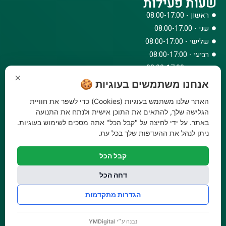
שעות פעילות
ראשון - 08:00-17:00
שני - 08:00-17:00
שלישי - 08:00-17:00
רביעי - 08:00-17:00
חמישי - 08:00-17:00
×
שישי - 08:00-12:30
אנחנו משתמשים בעוגיות 🍪
צרו קשר
האתר שלנו משתמש בעוגיות (Cookies) כדי לשפר את חוויית
הגלישה שלך, להתאים את התוכן אישית ולנתח את התנועה
073-779-6243
באתר. על ידי לחיצה על "קבל הכל" אתה מסכים לשימוש בעוגיות.
וואטסאפ
ניתן לנהל את ההעדפות שלך בכל עת.
amirbair@amir-agricul.co.il
אזורי חלוקה:
כל הארץ
קבל הכל
פייסבוק
דחה הכל
אינסטגרם
משלוחים:
עלות משלוח עד הבית 29.90 ₪, משלוח חינם בקניה מעל
הגדרות מתקדמות
299 ₪ ועד למשקל 20 ק"ג
נבנה ע״י
YMDigital