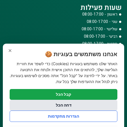
שעות פעילות
ראשון - 08:00-17:00
שני - 08:00-17:00
שלישי - 08:00-17:00
רביעי - 08:00-17:00
חמישי - 08:00-17:00
×
שישי - 08:00-12:30
אנחנו משתמשים בעוגיות 🍪
צרו קשר
האתר שלנו משתמש בעוגיות (Cookies) כדי לשפר את חוויית
073-779-6243
הגלישה שלך, להתאים את התוכן אישית ולנתח את התנועה
באתר. על ידי לחיצה על "קבל הכל" אתה מסכים לשימוש בעוגיות.
וואטסאפ
ניתן לנהל את ההעדפות שלך בכל עת.
amirbair@amir-agricul.co.il
אזורי חלוקה:
כל הארץ
קבל הכל
פייסבוק
אינסטגרם
דחה הכל
משלוחים:
עלות משלוח עד הבית 29.90 ₪, משלוח חינם בקניה מעל
הגדרות מתקדמות
299 ₪ ועד למשקל 20 ק"ג