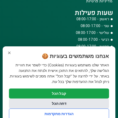
מדיניות פרטיות
שעות פעילות
ראשון - 08:00-17:00
שני - 08:00-17:00
שלישי - 08:00-17:00
רביעי - 08:00-17:00
חמישי - 08:00-17:00
×
שישי - 08:00-12:30
אנחנו משתמשים בעוגיות 🍪
צרו קשר
האתר שלנו משתמש בעוגיות (Cookies) כדי לשפר את חוויית
073-779-6243
הגלישה שלך, להתאים את התוכן אישית ולנתח את התנועה
באתר. על ידי לחיצה על "קבל הכל" אתה מסכים לשימוש בעוגיות.
וואטסאפ
ניתן לנהל את ההעדפות שלך בכל עת.
amirbair@amir-agricul.co.il
אזורי חלוקה:
כל הארץ
קבל הכל
פייסבוק
אינסטגרם
דחה הכל
משלוחים:
עלות משלוח עד הבית 29.90 ₪, משלוח חינם בקניה מעל
הגדרות מתקדמות
299 ₪ ועד למשקל 20 ק"ג