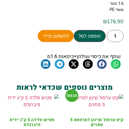
1.6 מטר
עשוי PE
₪
176.90
הוספה לסל
לתשלום מיידי
שתף את כיסוי שולחן+כיסאות 1.6מ
מוצרים נוספים שכדאי לראות
מבצע!
קיט ערפול וצינון למרפסת 5
פטיש פלדה 5 ק"ג ידית
מתזים
פיברגלס