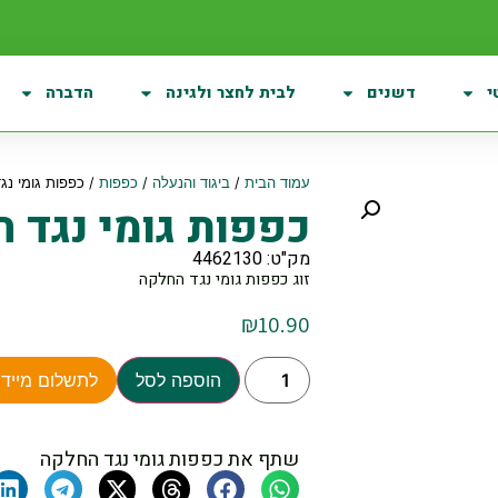
י
דשנים
לבית לחצר ולגינה
הדברה
עמוד הבית
/
ביגוד והנעלה
/
כפפות
/ כפפות גומי נג
כפפות גומי נגד 
מק"ט: 4462130
זוג כפפות גומי נגד החלקה
₪
10.90
הוספה לסל
לתשלום מיידי
שתף את כפפות גומי נגד החלקה