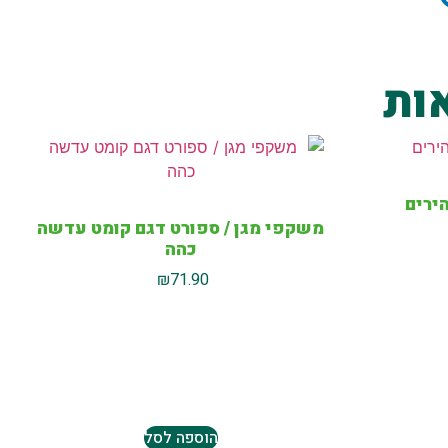
ות
ירים
משקפי מגן / ספורט דגם קומט עדשה
כהה
₪
71.90
הוספה לסל