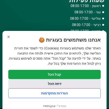
שעות פעילות
ראשון - 08:00-17:00
שני - 08:00-17:00
שלישי - 08:00-17:00
רביעי - 08:00-17:00
חמישי - 08:00-17:00
×
שישי - 08:00-12:30
אנחנו משתמשים בעוגיות 🍪
צרו קשר
האתר שלנו משתמש בעוגיות (Cookies) כדי לשפר את חוויית
073-779-6243
הגלישה שלך, להתאים את התוכן אישית ולנתח את התנועה
באתר. על ידי לחיצה על "קבל הכל" אתה מסכים לשימוש בעוגיות.
וואטסאפ
ניתן לנהל את ההעדפות שלך בכל עת.
amirbair@amir-agricul.co.il
אזורי חלוקה:
כל הארץ
קבל הכל
פייסבוק
אינסטגרם
דחה הכל
משלוחים:
עלות משלוח עד הבית 29.90 ₪, משלוח חינם בקניה מעל
הגדרות מתקדמות
299 ₪ ועד למשקל 20 ק"ג
נבנה ע״י
YMDigital