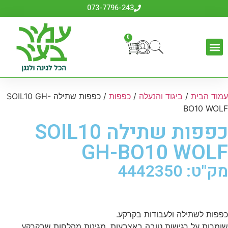
073-7796-243
0
כלי גינון
לבית לחצר ולגינה
אביזרים לדשא סינטטי
ביגוד והנעלה
עמוד הבית
/
ביגוד והנעלה
/
כפפות
/ כפפות שתילה SOIL10 GH-
BO10 WOLF
כפפות שתילה SOIL10
GH-BO10 WOLF
מק"ט: 4442350
כפפות לשתילה ולעבודות בקרקע.
שומרות על רגישות טובה באצבעות, מגינות מהלחות שבקרקע