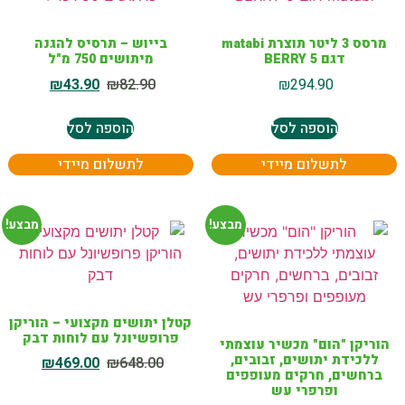
מרסס 3 ליטר תוצרת matabi
בייוש – תרסיס להגנה
דגם BERRY 5
מיתושים 750 מ"ל
₪
43.90
₪
82.90
₪
294.90
הוספה לסל
הוספה לסל
לתשלום מיידי
לתשלום מיידי
מבצע!
מבצע!
קטלן יתושים מקצועי – הוריקן
פרופשיונל עם לוחות דבק
הוריקן "הום" מכשיר עוצמתי
ללכידת יתושים, זבובים,
₪
469.00
₪
648.00
ברחשים, חרקים מעופפים
ופרפרי עש