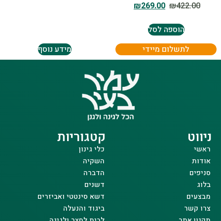
₪
269.00
₪
422.00
הוספה לסל
לתשלום מיידי
מידע נוסף
ניווט
קטגוריות
ראשי
כלי גינון
אודות
השקיה
סניפים
הדברה
בלוג
דשנים
מבצעים
דשא סינטטי ואביזרים
צרו קשר
ביגוד והנעלה
תקנון אתר
לבית לחצר ולגינה