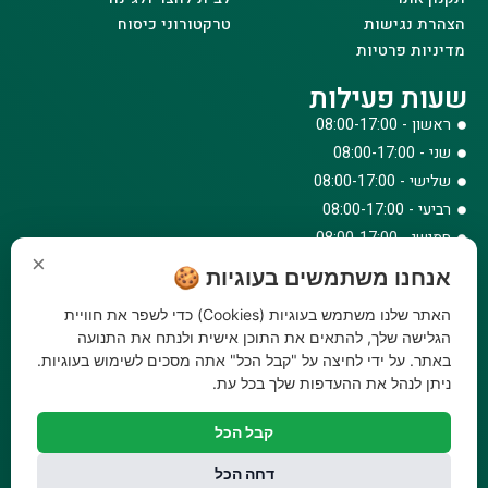
הצהרת נגישות
טרקטורוני כיסוח
מדיניות פרטיות
שעות פעילות
ראשון - 08:00-17:00
שני - 08:00-17:00
שלישי - 08:00-17:00
רביעי - 08:00-17:00
חמישי - 08:00-17:00
×
שישי - 08:00-12:30
אנחנו משתמשים בעוגיות 🍪
צרו קשר
האתר שלנו משתמש בעוגיות (Cookies) כדי לשפר את חוויית
073-779-6243
הגלישה שלך, להתאים את התוכן אישית ולנתח את התנועה
באתר. על ידי לחיצה על "קבל הכל" אתה מסכים לשימוש בעוגיות.
וואטסאפ
ניתן לנהל את ההעדפות שלך בכל עת.
amirbair@amir-agricul.co.il
אזורי חלוקה:
כל הארץ
קבל הכל
פייסבוק
אינסטגרם
דחה הכל