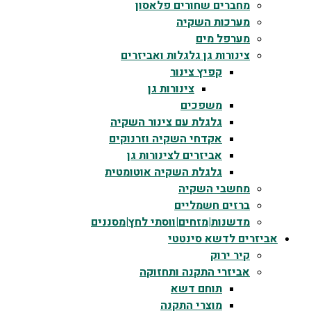
מחברים שחורים פלאסון
מערכות השקיה
מערפל מים
צינורות גן גלגלות ואביזרים
קפיץ צינור
צינורות גן
משפכים
גלגלת עם צינור השקיה
אקדחי השקיה וזרנוקים
אביזרים לצינורות גן
גלגלת השקיה אוטומטית
מחשבי השקיה
ברזים חשמליים
מדשנות|מזחים|ווסתי לחץ|מסננים
אביזרים לדשא סינטטי
קיר ירוק
אביזרי התקנה ותחזוקה
תוחם דשא
מוצרי התקנה