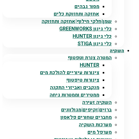
מסור גבהים
אחזקה ותחזוקת כלים
שמן|חלקי חילוף|אחזקה ותחזוקה
כלי גינון GREENWORKS
כלי גינון HUNTER
כלי גינון STIGA
השקיה
המטרה צנרת וטפטוף
HUNTER
צינורות עיוריים להולכת מים
צינורות טיפטוף
מנקבים ואביזרי התקנה
ממטירים וממטרות גיחה
השקיה זעירה
ברזים|זקיפים|מגולוונים
מחברים שחורים פלאסון
מערכות השקיה
מערפל מים