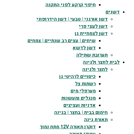
חיפוי קרקע לפני התקנה
דשנים
דשן אורגני | טבעי | דשן הידרופוני
דשן לעצי פרי
דשן לצמחיית גן
שיחים | עצים רב שנתיים | צמחים
דשן לדשא
תערובת שתילה
לבית לחצר ולגינה
לחצר ולגינה
כיסויים לרהיטי גן
רשתות צל
מערפלי מים
מנגלים ומעשנות
אדניות ועציצים
חימום בבית | בחצר | בגינה
תאורת גינה
דוקרן תאורה 12V מתח נמוך