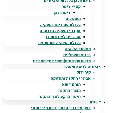
צינורות גן גלגלות ואביזרים
קפיץ צינור
צינורות גן
משפכים
גלגלת עם צינור השקיה
אקדחי השקיה וזרנוקים
אביזרים לצינורות גן
גלגלת השקיה אוטומטית
מחשבי השקיה
ברזים חשמליים
מדשנות|מזחים|ווסתי לחץ|מסננים
אביזרים לדשא סינטטי
קיר ירוק
אביזרי התקנה ותחזוקה
תוחם דשא
מוצרי התקנה
חיפוי קרקע לפני התקנה
דשנים
דשן אורגני | טבעי | דשן הידרופוני