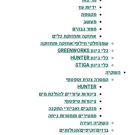
מריצות
ידיות עץ
מקטפת
מעשב
מסור גבהים
אחזקה ותחזוקת כלים
שמן|חלקי חילוף|אחזקה ותחזוקה
כלי גינון GREENWORKS
כלי גינון HUNTER
כלי גינון STIGA
השקיה
המטרה צנרת וטפטוף
HUNTER
צינורות עיוריים להולכת מים
צינורות טיפטוף
מנקבים ואביזרי התקנה
ממטירים וממטרות גיחה
השקיה זעירה
ברזים|זקיפים|מגולוונים