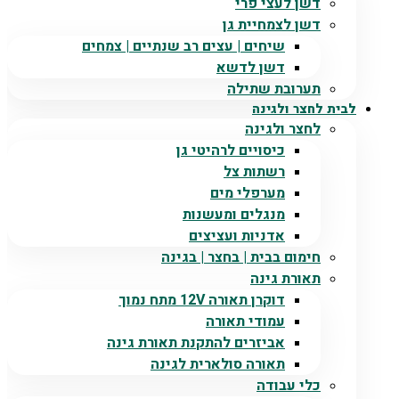
דשן לעצי פרי
דשן לצמחיית גן
שיחים | עצים רב שנתיים | צמחים
דשן לדשא
תערובת שתילה
לבית לחצר ולגינה
לחצר ולגינה
כיסויים לרהיטי גן
רשתות צל
מערפלי מים
מנגלים ומעשנות
אדניות ועציצים
חימום בבית | בחצר | בגינה
תאורת גינה
דוקרן תאורה 12V מתח נמוך
עמודי תאורה
אביזרים להתקנת תאורת גינה
תאורה סולארית לגינה
כלי עבודה