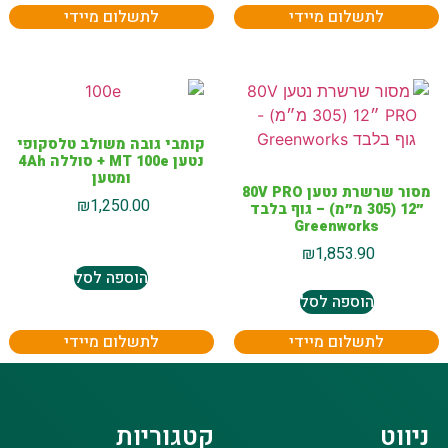
לתשלום מיידי
לתשלום מיידי
קומבי גובה משולב טלסקופי
נטען MT 100e + סוללה 4Ah
ומטען
מסור שרשרת נטען 80V PRO
₪
1,250.00
״12 (305 מ״מ) – גוף בלבד
Greenworks
₪
1,853.90
הוספה לסל
הוספה לסל
לתשלום מיידי
לתשלום מיידי
ניווט
קטגוריות