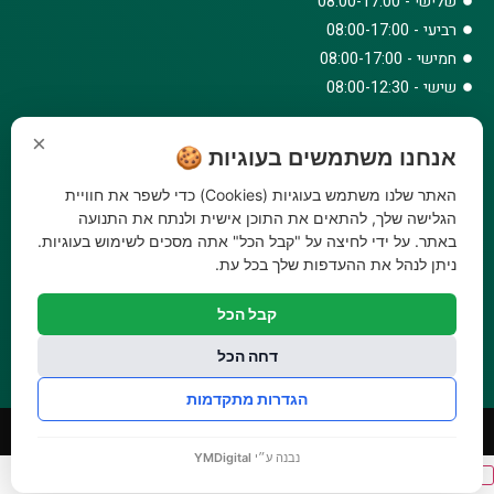
שלישי - 08:00-17:00
רביעי - 08:00-17:00
חמישי - 08:00-17:00
שישי - 08:00-12:30
צרו קשר
×
אנחנו משתמשים בעוגיות 🍪
073-779-6243
וואטסאפ
האתר שלנו משתמש בעוגיות (Cookies) כדי לשפר את חוויית
amirbair@amir-agricul.co.il
הגלישה שלך, להתאים את התוכן אישית ולנתח את התנועה
אזורי חלוקה:
כל הארץ
באתר. על ידי לחיצה על "קבל הכל" אתה מסכים לשימוש בעוגיות.
ניתן לנהל את ההעדפות שלך בכל עת.
פייסבוק
אינסטגרם
קבל הכל
משלוחים:
עלות משלוח עד הבית 29.90 ₪, משלוח חינם בקניה מעל
299 ₪ ועד למשקל 20 ק"ג
דחה הכל
הגדרות מתקדמות
© כל הזכויות שמורות 2026
אתר מאובטח
פותח על ידי
GENESIS
נבנה ע״י
YMDigital