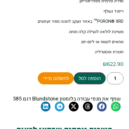
סוליה פנימית מפוליאוריתן.
ריפוד נשלף.
PORON® XRD™ באזור העקב להגנה מפני זעזועים.
משיכת לולאה לנעילה קלה ונוחה.
מתאים לשטח או ליום-יום.
תוצרת אוסטרליה.
₪
622.90
הוספה לסל
לתשלום מיידי
שתף את מגפי עבודה בלנסטון Blundstone דגם 585