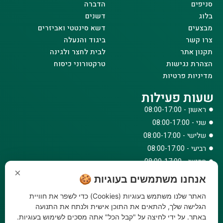
סניפים
הדברה
בלוג
דשנים
מבצעים
דשא סינטטי ואביזרים
צרו קשר
ביגוד והנעלה
תקנון אתר
לבית לחצר ולגינה
הצהרת נגישות
טרקטורוני כיסוח
מדיניות פרטיות
שעות פעילות
ראשון - 08:00-17:00
שני - 08:00-17:00
שלישי - 08:00-17:00
רביעי - 08:00-17:00
חמישי - 08:00-17:00
×
שישי - 08:00-12:30
אנחנו משתמשים בעוגיות 🍪
צרו קשר
האתר שלנו משתמש בעוגיות (Cookies) כדי לשפר את חוויית
073-779-6243
הגלישה שלך, להתאים את התוכן אישית ולנתח את התנועה
באתר. על ידי לחיצה על "קבל הכל" אתה מסכים לשימוש בעוגיות.
וואטסאפ